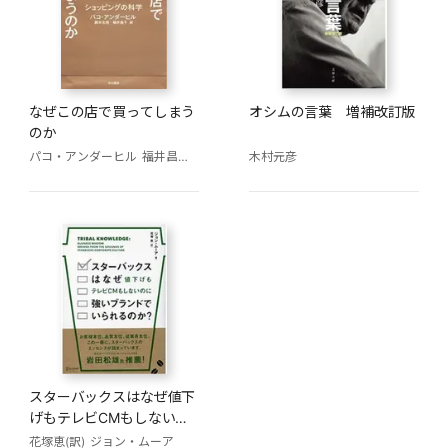
なぜこの店で買ってしまう
オシムの言葉 増補改訂版
のか
パコ・アンダーヒル
福井昌子(訳)
鈴木主税
木村元彦
スターバックスはなぜ値下
げもテレビCMもしないの
に強いブランドでいられる
花塚恵(訳)
ジョン・ムーア