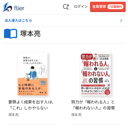
ログイン
会員登録
7日間無料
法人導入はこちら
塚本亮
要領よく成果を出す人は、
努力が「報われる人」と
「これ」しかやらない
「報われない人」の習慣
塚本亮
塚本亮