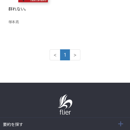
群れない。
塚本亮
<
1
>
要約を探す