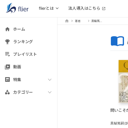
法人導入はこちら
flierとは
著者
黒輪篤嗣(訳)
ホーム
ランキング
プレイリスト
動画
特集
カテゴリー
問いこそ
黒輪篤嗣(訳