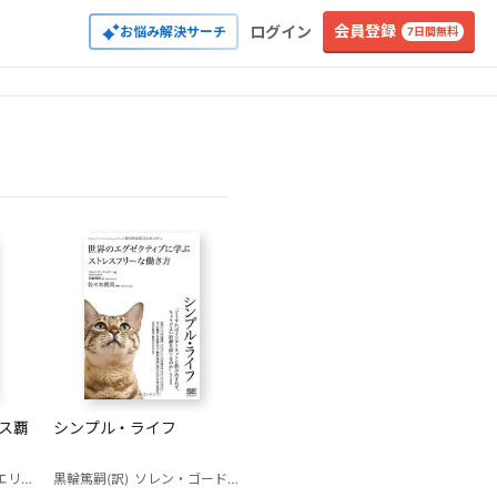
会員登録
ログイン
お悩み解決サーチ
7日間無料
シンプル・ライフ
スマン
黒輪篤嗣(訳)
ソレン・ゴードハマー
佐々木俊尚(監修)