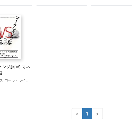
ング脳 VS マネ
脳
ズ
ローラ・ライズ
黒輪篤嗣(訳)
<
1
>