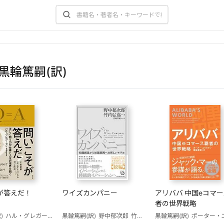
黒輪篤嗣(訳)
が答えだ！
ワイズカンパニー
アリババ 中国eコマース覇
者の世界戦略
)
ハル・グレガーセン
黒輪篤嗣(訳)
野中郁次郎
竹内弘高
黒輪篤嗣(訳)
ポーター・エリ