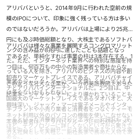
アリババというと、2014年9月に行われた空前の規
模のIPOについて、印象に強く残っている方は多い
のではないだろうか。アリババは上場により25兆
円にも及ぶ時価総額となり、大株主であるソフトバ
アリババは様々な事業を展開するコングロマリット
ンクの含み益が8兆円に達したことも話題となっ
であるが、単純化すれば事業の柱は3本存在する。1
た。ただ、インターネット業界への特別な感度を持
つ目は、何百万もの中小の製造業者や商社からなる
っている人を除き、アリババのビジネスの内容や創
卸売りマーケットプレイスである、アリババチャイ
業者のジャック・マーについて詳しく知っている人
このような壮大な企業が、一介の英語教師であった
ナとアリババインターナショナルだ。2つ目は、中
は多くないかもしれない。
起業家、ジャック・マーにより導かれていることも
国最大のマーケットプレイスであるタオバオと、大
興味深い。ジャック・マーは電子メールやインター
手ブランドや小売り業者と消費者をつなぐティーモ
ネット利用以外のパソコンの機能を使いこなせない
ールといった消費者向けビジネスだ。3つ目は、決
本書の著者は、アリババグループに同社初のアメリ
ほど、テクノロジーに詳しくないというから驚きで
済を中心とした金融サービスを提供するアリペイ等
カ人社員として入社し、副社長まで務めた人物であ
ある。