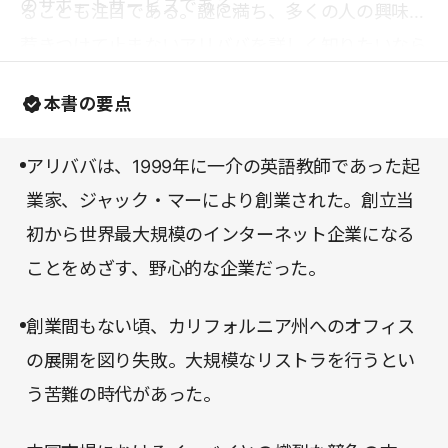
のサポートサービスである。
ることも注目である。謎に満ち、多くの人の興味を
惹きつけて止まないアリババを詳しく知りたいなら
ば、本書を一読することが最も効果的だろう。シリ
本書の要点
コンバレーに負けないチャイナドリームが鮮やかに
描かれており、心躍る時間になるに違いない。
アリババは、1999年に一介の英語教師であった起
業家、ジャック・マーにより創業された。創立当
初から世界最大規模のインターネット企業になる
ことをめざす、野心的な企業だった。
創業間もない頃、カリフォルニア州へのオフィス
の展開を図り失敗。大規模なリストラを行うとい
う苦難の時代があった。