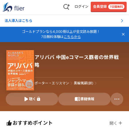
ログイン
会員登録
7日間無料
法人導入はこちら
ゴールドプランなら4,000冊以上が全文読み放題！
7日無料体験は
こちらから
アリババ 中国eコマース覇者の世界戦
略
ポーター・エリスマン
黒輪篤嗣(訳)
聴く
書籍情報
おすすめポイント
開く