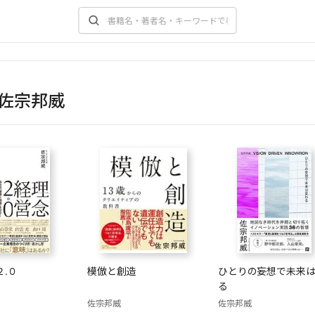
佐宗邦威
２.０
模倣と創造
ひとりの妄想で未来
る
佐宗邦威
佐宗邦威