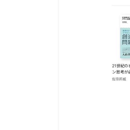
21世紀
ン思考が
佐宗邦威