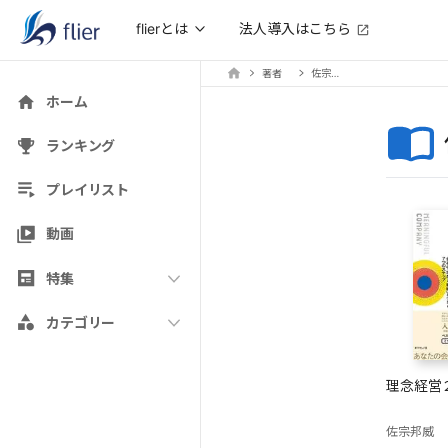
法人導入はこちら
flierとは
著者
佐宗邦威
ホーム
ランキング
プレイリスト
動画
特集
カテゴリー
理念経営
佐宗邦威