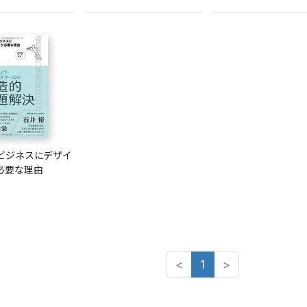
のビジネスにデザイ
必要な理由
<
1
>