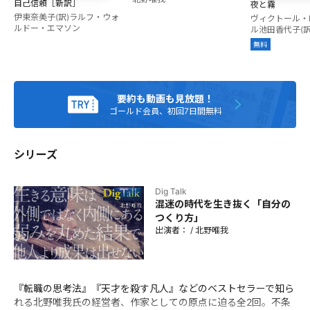
法』(ダイヤモンド社)が20万部、他に『天才を殺す凡人』(日
自己信頼［新訳］
夜と霧
本経済新聞出版社)などで、著者累計40万部。 最新作に『仕
伊東奈美子(訳)
ラルフ・ウォ
ヴィクトール・
ルドー・エマソン
ル
池田香代子(訳
事の教科書 きびしい世界を生き抜く自分のつくりかた』(日本
図書センター)がある。1987年生。
無料
要約も動画も見放題！
ゴールド会員、初回7日間無料
シリーズ
Dig Talk
混迷の時代を生き抜く「自分の
つくり方」
出演者：
/
北野唯我
『転職の思考法』『天才を殺す凡人』などのベストセラーで知ら
れる北野唯我氏の経営者、作家としての原点に迫る全2回。不条