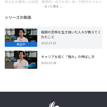
理な社会構造への挑戦、徹底的に自己を信じ抜く北野氏のスタイ
もっと見る
ルを形作った２冊、ナチス・ドイツ強制収容所での極限の体験が
つづられた『夜と霧』、自己啓発の世界的名著『自己信頼』を紹
介。混迷の時代を生き抜くための自分のつくり方に迫る！
シリーズの動画
極限の恐怖を生き抜いた人々が教えてく
れたこと
2022.07.22
再生中
キャリアを拓く「強み」の伸ばし方
2022.07.29