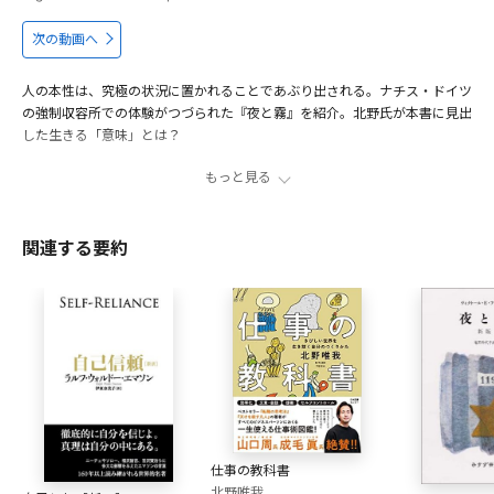
次の動画へ
人の本性は、究極の状況に置かれることであぶり出される。ナチス・ドイツ
の強制収容所での体験がつづられた『夜と霧』を紹介。北野氏が本書に見出
した生きる「意味」とは？
もっと見る
僕を救ってくれた本
00:43
悩める高校時代に萌芽した自分が生きる「意味」
05:23
関連する要約
何のために生きているのかを常に自分に問うている
06:50
経営視点で見る『夜と霧』人間理解のバイブル
09:14
出演者
北野唯我
兵庫県出身。実業家・作家。博報堂、ボストンコンサルティ
ンググループなどを経験し、現在、ワンキャリア取締役とし
て、戦略領域・人事領域・広報クリエイティブ領域を統括。
仕事の教科書
また作家としても活動し、30歳のデビュー作『転職の思考
北野唯我