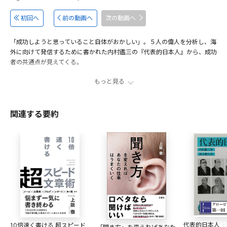
初回へ
前の動画へ
次の動画へ
「成功しようと思っていること自体がおかしい」。５人の偉人を分析し、海
外に向けて発信するために書かれた内村鑑三の『代表的日本人』から、成功
者の共通点が見えてくる。
もっと見る
「本質」の視点に回帰できる本
00:52
Howから「本質」を求める取材へ 僕に気付きを与えた２人の著
04:17
名人
関連する要約
僕が考える“成功者”の定義
06:23
大人たちよもっと“青くさく”あれ
08:17
出演者
上阪徹
1966年、兵庫県生まれ。早稲田大学商学部卒。ワールド、リ
クルート・グループなどを経て94年に独立。幅広いメディア
で執筆やインタビューを手がけ、取材人数は3000人超、携わ
代表的日本人
10倍速く書ける 超スピード