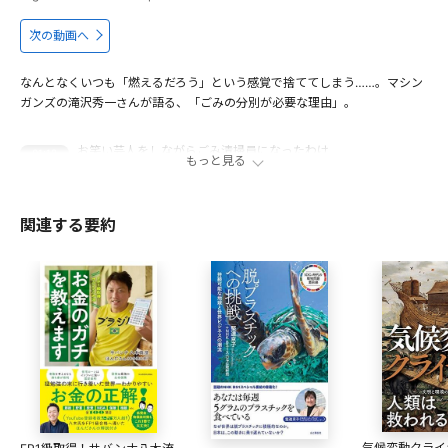
次の動画へ
なんとなくいつも「燃えるだろう」という感覚で捨ててしまう……。マシン
ガンズの滝沢秀一さんが語る、「ごみの分別が必要な理由」。
お笑い芸人をしながらごみ清掃員になったわけ
01:12
もっと見る
ごみ清掃員になってわかったこと
04:06
間違えがちなごみ どう捨てる？
11:00
関連する要約
ごみの未来 これからどうなる？
16:27
出演者
滝沢秀一
1976年、東京都出身。東京成徳大学在学中に、西堀亮とお笑
いコンビ「マシンガンズ」を結成。2012年、妻の妊娠を機
に、ごみ収集会社で働きはじめる。ごみ収集の体験をもとに
SNSや執筆、講演会などで発信し話題に。2020年、環境省
「サステナビリティ広報大使」に就任。2023年、コンビとし
気候変動クライ