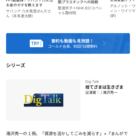
FP1級取得！サバンナ八木流
てフジテレビ『THE SECOND～漫才トーナメント～』にて準
脱プラスチックへの挑戦
お金のガチを教えます
ゲルノット・ワ
優勝。 著書に、『このゴミは収集できません』（白夜書
堅達京子＋NHK BS1スペシ
ィン・ワイツマ
サバンナ 八木真澄
ほんださ
ャル取材班
房）、漫画『ゴミ清掃員の日常』（講談社）、『ごみ育』
(訳)
ん（本多遼太朗）
（太田出版）など多数出版。
要約も動画も見放題！
ゴールド会員、初回7日間無料
シリーズ
Dig Talk
捨てざまは生きざま
出演者：
/
滝沢秀一
滝沢秀一の１冊。「資源を活かしてごみを減らす」×『まんがで