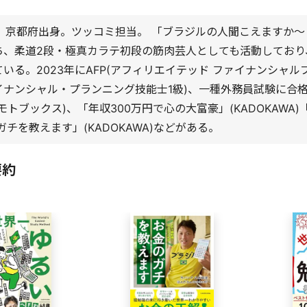
れ。京都府出身。ツッコミ担当。 「ブラジルの人聞こえますか～！
ち、柔道2段・極真カラテ初段の筋肉芸人としても活動しており
いる。2023年にAFP(アフィリエイテッド ファイナンシャルプ
ァイナンシャル・プランニング技能士1級)、一種外務員試験に合
モトブックス)、「年収300万円で心の大富豪」(KADOKAWA)「
ガチを教えます」(KADOKAWA)などがある。
要約