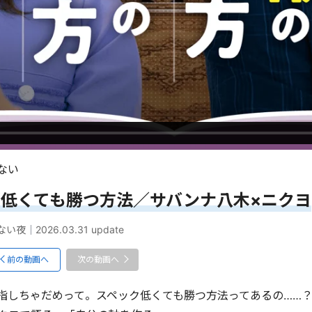
ない
が低くても勝つ方法／サバンナ八木×ニクヨ
ない夜
｜
2026.03.31
update
前の動画へ
次の動画へ
指しちゃだめって。スペック低くても勝つ方法ってあるの……