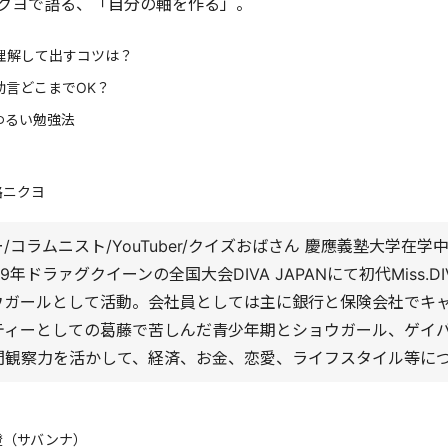
クヨで語る、「自分の軸を作る」。
理解して出すコツは？
助言どこまでOK？
ゆるい勉強法
路ニクヨ
/コラムニスト/YouTuber/クイズおばさん 慶應義塾大学在学
9年ドラァグクイーンの全国大会DIVA JAPANにて初代Miss.DI
ウガールとして活動。会社員としては主に銀行と保険会社でキャ
ティーとしての葛藤で苦しんだ青少年期とショウガール、ゲイ
間観察力を活かして、経済、お金、恋愛、ライフスタイル等に
澄（サバンナ）