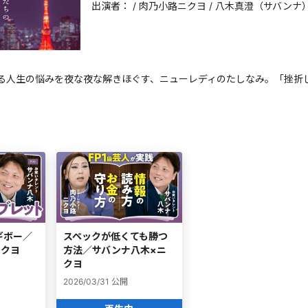
出演者：
/
肉乃小路ニクヨ
/
八木真澄（サバンナ
る人生の悩みを夜な夜な解きほぐす、ニューレディのたしなみ。「挫折
ギボー／
スペックが低くても勝つ
ニクヨ
方法／サバンナ八木×ニ
クヨ
2026/03/31
公開