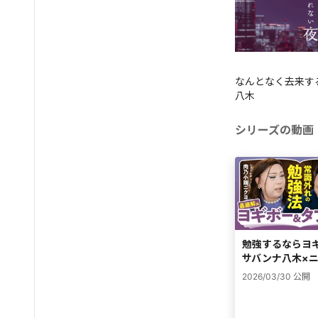
なんとなく去来す
八木
シリーズの動画
勉強するならヨ
サバンナ八木×
2026/03/30
公開