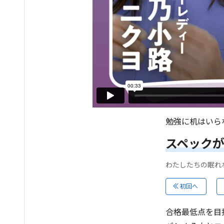
勉強に机はいら
スペック
わたしたちの眠れ
初回へ
合格最低点を目