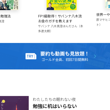
世界一や
FP1級取得！サバンナ八木流
い勉強法
原マサヒ
お金のガチを教えます
真澄
ト）
サバンナ 八木真澄
ほんださん（本
多遼太朗）
要約も動画も見放題！
ゴールド会員、初回7日間無料
わたしたちの眠れない夜
勉強に机はいらない