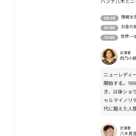
バンナ八木とニ
情報を
00:28
お金の
07:48
世界一
13:45
出演者
肉乃小
ニューレディー
開始する。199
き、以後ショ
ャルマイノリ
代に鍛えた人
出演者
八木真