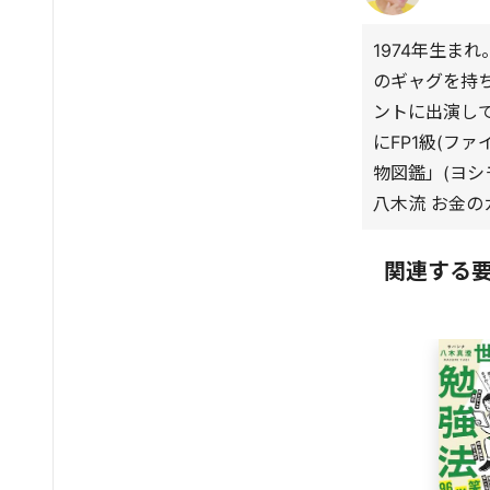
1974年生ま
のギャグを持
ントに出演して
にFP1級(フ
物図鑑」(ヨシ
八木流 お金の
関連する