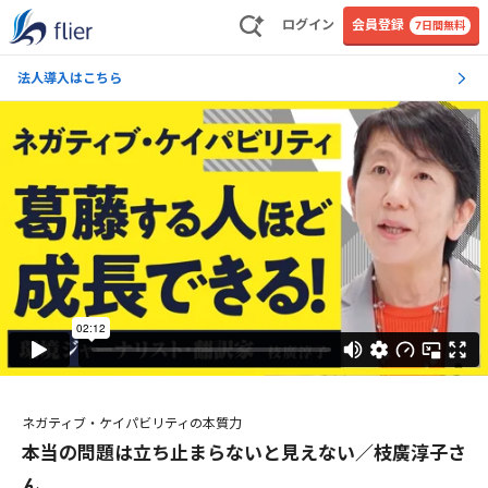
ログイン
会員登録
7日間無料
法人導入はこちら
ネガティブ・ケイパビリティの本質力
本当の問題は立ち止まらないと見えない／枝廣淳子さ
ん