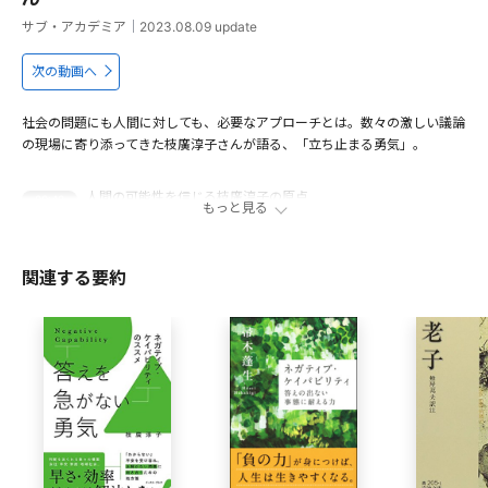
サブ・アカデミア
｜
2023.08.09
update
次の動画へ
社会の問題にも人間に対しても、必要なアプローチとは。数々の激しい議論
の現場に寄り添ってきた枝廣淳子さんが語る、「立ち止まる勇気」。
人間の可能性を信じる枝廣淳子の原点
00:43
もっと見る
「悩む力」があなたを成長させる
01:41
シェイクスピアの創作の秘密が現代人にも求められている
03:43
関連する要約
「システム思考」とは何か？
06:56
収入が激減しても実践したかった生き方
08:20
出演者
枝廣淳子
大学院大学至善館 教授、幸せ経済社会研究所所長、有限会社
イーズ代表取締役、環境ジャーナリスト、翻訳家。 東京大学