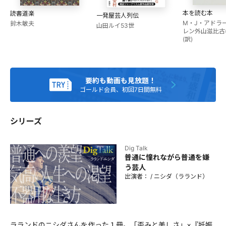
大学外国語学部中退。帰国子女（ドイツ〜スペイン〜日本神
奈川県）。 年間100冊読む読書家。得意なのは世界史。
本を読む本
読書道楽
一発屋芸人列伝
TOEIC900点。Special skill：好きなことだけをして生きるこ
M・J・アドラ
鈴木敏夫
山田ルイ53世
レン
外山滋比古(
と、平気で嘘をつくことなど。 趣味は競馬を中心としたギャ
(訳)
ンブル全般、マッチングアプリ、夕方まで寝ること、大食
い、エゴサーチ。 2019年、M-1グランプリでアマチュアなが
ら準決勝に進出。初の小説集『不器用で』（KADOKAWA）。
要約も動画も見放題！
ゴールド会員、初回7日間無料
シリーズ
Dig Talk
普通に憧れながら普通を嫌
う芸人
出演者：
/
ニシダ（ラランド）
ラランドのニシダさんを作った１冊。「歪みと美しさ」×『妊娠