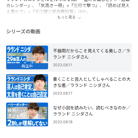
カレンダー』、「気高き一冊」×『三行で撃つ』、「読めば見え
る豊かさ」×『大江健三郎自薦短篇』ほか。
もっと見る
シリーズの動画
不器用だからこそ見えてくる美しさ／ラ
ランド ニシダさん
2023.08.11
再生中
書くことと芸人としてしゃべることの大
きな差／ラランド ニシダさん
2023.08.17
なぜ小説を読みたい、読むべきなのか／
ラランド ニシダさん
2023.08.18