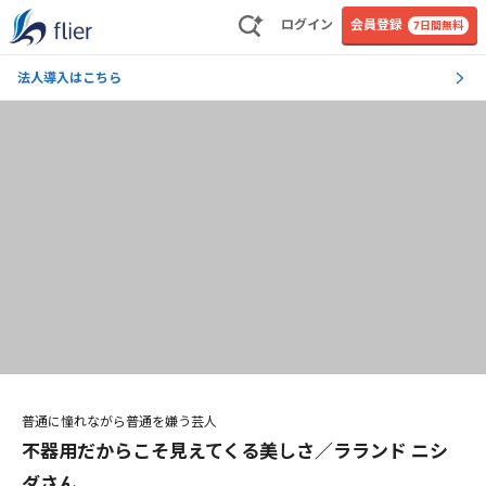
ログイン
会員登録
7日間無料
法人導入はこちら
普通に憧れながら普通を嫌う芸人
不器用だからこそ見えてくる美しさ／ラランド ニシ
ダさん