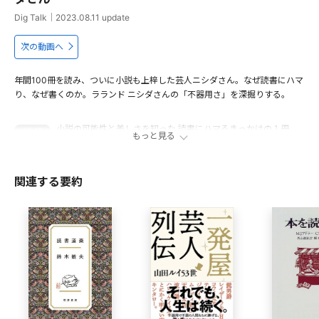
Dig Talk
｜
2023.08.11
update
次の動画へ
年間100冊を読み、ついに小説も上梓した芸人ニシダさん。なぜ読書にハマ
り、なぜ書くのか。ラランド ニシダさんの「不器用さ」を深掘りする。
小説の可能性と美しさを知った 読書にハマるきっかけの１冊
00:42
もっと見る
ニシダが魅了される「美しい文章」とは？
04:29
「本の読み方」が変わったきっかけ
07:07
関連する要約
ニシダが小説を書く理由
10:21
不器用な自分、普通の人生への憧れ
14:16
出演者
ニシダ（ラランド）
同級生のサーヤと結成したお笑いコンビ「ラランド」のツッ
コミ担当。1994年7月24日生まれ。山口県宇部市出身。上智