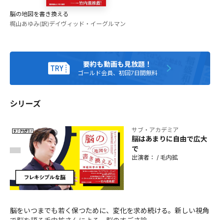
を主宰。主な著書に『脳を司る「脳」』（ブルーバックス/第
脳の地図を書き換える
37回講談社科学出版賞受賞）、『「気の持ちよう」の脳科
梶山あゆみ(訳)
デイヴィッド・イーグルマン
学』（筑摩書房）など。 脳をこよなく愛する有志が集まり脳
に関する本を輪読する会「いんすぴ!ゼミ」代表。「脳が生き
ているとはどういうことか」をスローガンに、基礎研究と医
学研究の橋渡しを担う研究を目指している。趣味は、道に迷
要約も動画も見放題！
うこと。
ゴールド会員、初回7日間無料
シリーズ
サブ・アカデミア
脳はあまりに自由で広大
で
出演者：
/
毛内拡
脳をいつまでも若く保つために、変化を求め続ける。新しい視角