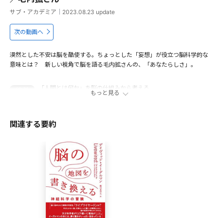
サブ・アカデミア
｜
2023.08.23
update
次の動画へ
漠然とした不安は脳を酷使する。ちょっとした「妄想」が役立つ脳科学的な
意味とは？ 新しい視角で脳を語る毛内拡さんの、「あなたらしさ」。
「人間とは何か」を脳の仕組みから考える
00:36
もっと見る
不安はどこからやってくるのか？
02:37
前向きに生きるために知っておきたい脳の仕組み
04:15
関連する要約
「あなたらしさ」を形作る脳の不思議
06:29
出演者
毛内拡
1984年、北海道函館市生まれ。2008年、東京薬科大学生命
科学部卒業。2013年、東京工業大学大学院総合理工学研究科
博士課程修了。博士（理学）。2018年よりお茶の水女子大学
基幹研究院自然科学系助教。同大にて生体組織機能学研究室