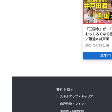
『三国志』が１
おもしろくなる
／渡邉✕井戸田
2024/07/25
公開
再生中
要約を探す
スキルアップ・キャリア
自己啓発・マインド
生産性・時間管理