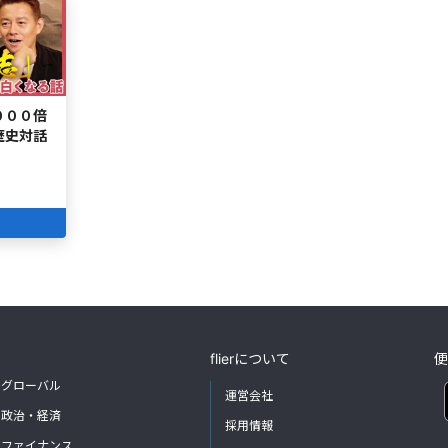
０００倍
歴史対話
flierについて
便
グローバル
運営会社
政治・経済
採用情報
ファイナンス