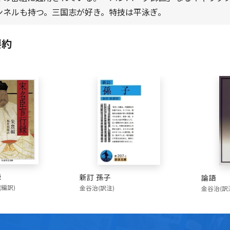
チャンネルも持つ。三国志が好き。特技は平泳ぎ。
要約
録
新訂 孫子
論語
(編訳)
金谷治(訳注)
金谷治(訳