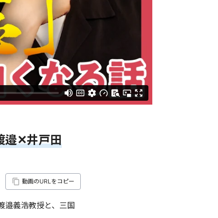
渡邉✕井戸田
動画のURLをコピー
渡邉義浩教授と、三国