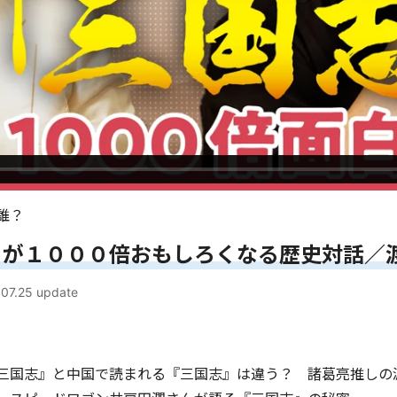
誰？
』が１０００倍おもしろくなる歴史対話／
07.25
update
三国志』と中国で読まれる『三国志』は違う？ 諸葛亮推しの