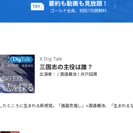
要約も動画も見放題！
ゴールド会員、初回7日間無料
X Dig Talk
三国志の主役は誰？
出演者：
/
渡邉義浩
/
井戸田潤
したところに生まれる新感覚。「諸葛亮推し」×渡邉義浩、「生まれる