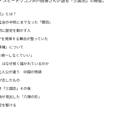
・スピードワゴン井戸田潤さんが語る『三国志』の秘密。
志』とは？
社会の中核にまでなった「関羽」
初に歴史を動かす人
才を発揮する舞台が整っていた
孫権」について
を統一しなくていい」
」はなぜ弱く描かれているのか
主人公が違う 中国の物語
が志したもの
き『三国志』その後
浩が見出した「八陣の形」
里を駆ける