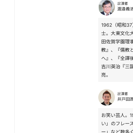
出演者
渡邉義
1962（昭和
士。大東文化
田佐賀学園理
教』、『儒教
へ』、『全譯
吉川英治『三
亮。
出演者
井戸田
お笑い芸人。
い」のフレー
ー」など数多