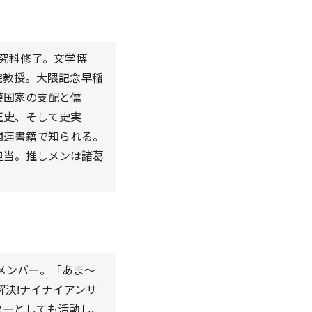
研究科修了。文学博
院教授。大隈記念早稲
漢国家の支配と儒
正史、そして史実
関連書籍で知られる。
担当。推しメンは諸葛
メンバー。「あま～
解決!ナイナイアンサ
ターとしても活動し、