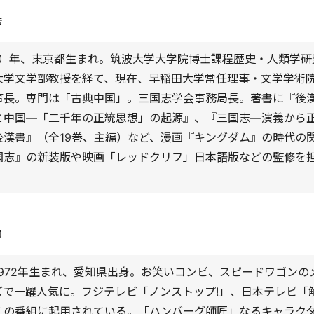
浩
37）年、東京都生まれ。筑波大学大学院博士課程歴史・人類学
大学文学部教授を経て、現在、早稲田大学常任理事・文学学術
事長。専門は「古典中国」。三国志学会事務局長。著書に『後
と中国―「二千年の正統思想」の起源』、『三国志―演義から
後漢書』（全19巻、主編）など、漫画『キングダム』の時代の
国志』の新装版や映画「レッドクリフ」日本語版などの監修を
潤
1972年生まれ、愛知県出身。お笑いコンビ、スピードワゴンの
ズで一躍人気に。フジテレビ「ノンストップ!」、日本テレビ「
くの番組に起用されている。「ハンバーグ師匠」なるキャラク