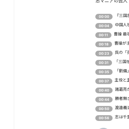
志マニアの芸人
『三国
00:00
中国人
00:04
曹操 最
00:11
曹操が
00:18
呉の「
00:23
「三国
00:31
「劉備
00:35
主役と
00:37
諸葛亮
00:40
勝者無
00:44
渡邉義
00:50
志は千
00:56