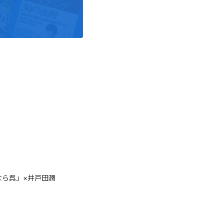
なら呉」×井戸田潤