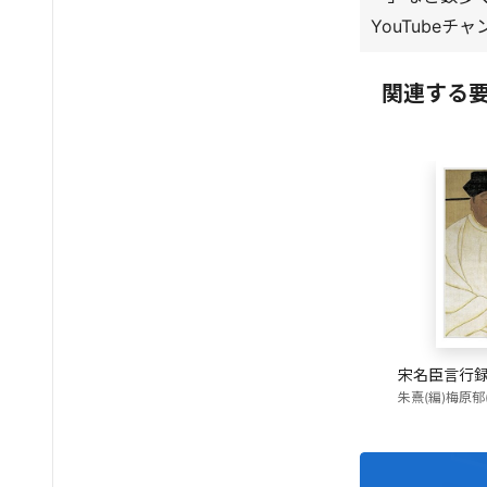
YouTube
関連する
宋名臣言行
朱熹(編)
梅原郁