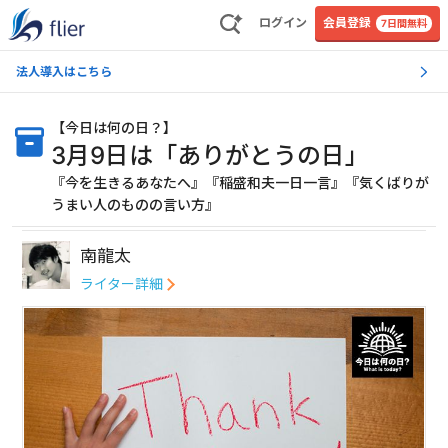
ログイン
会員登録
7日間無料
法人導入はこちら
【
今日は何の日？
】
3月9日は「ありがとうの日」
『今を生きるあなたへ』『稲盛和夫一日一言』『気くばりが
うまい人のものの言い方』
南龍太
ライター詳細