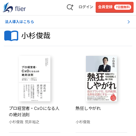
ログイン
会員登録
7日間無料
法人導入はこちら
小杉俊哉
プロ経営者・CxOになる人
熱狂しやがれ
の絶対法則
小杉俊哉
荒井裕之
小杉俊哉