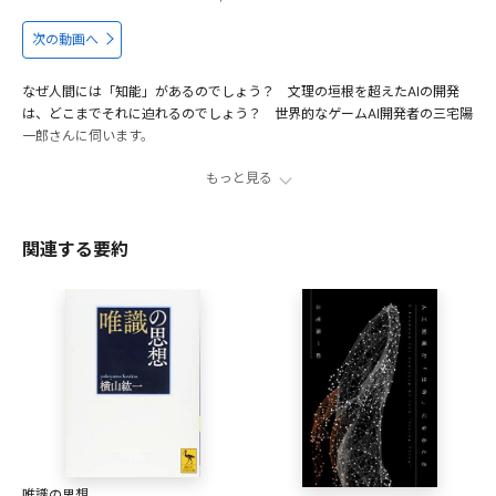
次の動画へ
なぜ人間には「知能」があるのでしょう？ 文理の垣根を超えたAIの開発
は、どこまでそれに迫れるのでしょう？ 世界的なゲームAI開発者の三宅陽
一郎さんに伺います。
もっと見る
ゲームキャラクターの知能とは？
00:52
知能をいかにして生み出すか？
02:34
関連する要約
「本当の知能」には哲学が必要？
05:18
人工知能開発から迫る「人間の本質」
06:59
出演者
三宅陽一郎
ゲームAI研究者・開発者。京都大学で数学を専攻、大阪大学
（物理学修士）、博士（工学、東京大学）。2004年よりデジ
タルゲームにおける人工知能の開発・研究に従事。立教大学
大学院人工知能科学研究科特任教授、九州大学客員教授、東
唯識の思想