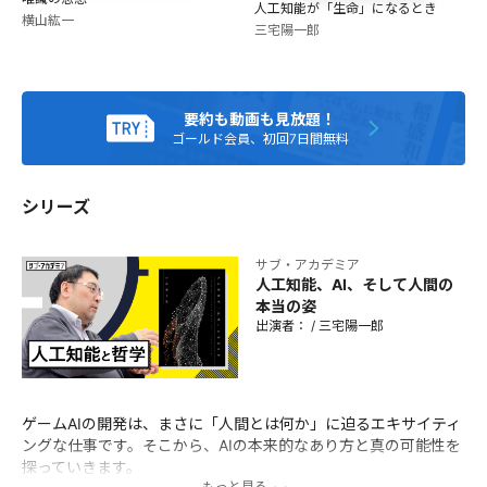
京大学客員研究員。国際ゲーム開発者協会日本ゲームAI専門
人工知能が「生命」になるとき
横山紘一
部会設立（チェア）、日本デジタルゲーム学会理事、人工知
三宅陽一郎
能学会理事・シニア編集委員、情報処理学会ゲーム情報学研
究会運営委員。2020年度人工知能学会論文賞を受賞。 著書に
『人工知能のための哲学塾』（ビー・エヌ・エヌ新社）、
『人工知能が「生命」になるとき』（PLANETS/第二次惑星
要約も動画も見放題！
開発委員会）など。
ゴールド会員、初回7日間無料
シリーズ
サブ・アカデミア
人工知能、AI、そして人間の
本当の姿
出演者：
/
三宅陽一郎
ゲームAIの開発は、まさに「人間とは何か」に迫るエキサイティ
ングな仕事です。そこから、AIの本来的なあり方と真の可能性を
探っていきます。
もっと見る