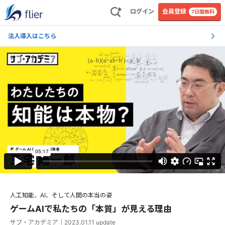
ログイン
会員登録
7日間無料
法人導入はこちら
人工知能、AI、そして人間の本当の姿
ゲームAIで私たちの「本質」が見える理由
サブ・アカデミア
｜
2023.01.11
update