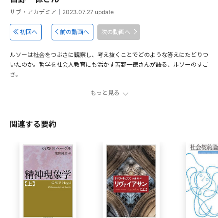
サブ・アカデミア
｜
2023.07.27
update
初回へ
前の動画へ
次の動画へ
ルソーは社会をつぶさに観察し、考え抜くことでどのような答えにたどりつ
いたのか。哲学を社会人教育にも活かす苫野一徳さんが語る、ルソーのすご
さ。
もっと見る
ジャン＝ジャック・ルソー ろくでなしで至高の哲学者
00:37
みんなが自由に生きられる社会を実現する唯一無二の方法
03:45
関連する要約
人類は差別や偏見を無くせるのか？
05:40
今の学校教育で本当の「市民」を育てることはできるのか？
07:19
みんなが「自由に生きられる社会」を実現するために
09:21
出演者
苫野一徳
1980年兵庫県生まれ。熊本大学教育学部准教授。哲学者、教