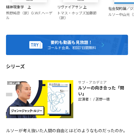
育学者。多様で異質な人たちが、どうすれば相互に承認し了
解し合えるかを生涯探究テーマとする。主な著書に、『どの
精神現象学 上
リヴァイアサン 上
社会契約論／ジ
ような教育が「よい」教育か』（講談社選書メチエ）、『教
熊野純彦（訳）
G.W.F.ヘーゲ
トマス・ホッブズ
加藤節
ルソー
中山元（
ル
（訳）
育の力』（講談社現代新書）、『「自由」はいかに可能か』
（NHKブックス）、『子どもの頃から哲学者』（大和書
房）、『はじめての哲学的思考』（ちくまプリマー新書）、
『「学校」をつくり直す』（河出新書）、『ほんとうの道
要約も動画も見放題！
徳』（トランスビュー）がある。幼小中「混在」校、軽井沢
ゴールド会員、初回7日間無料
風越学園の設立に共同発起人として関わっている。
シリーズ
サブ・アカデミア
ルソーの向き合った「問
い」
出演者：
/
苫野一徳
ルソーが考え抜いた人間の自由とはどのようなものだったのか。