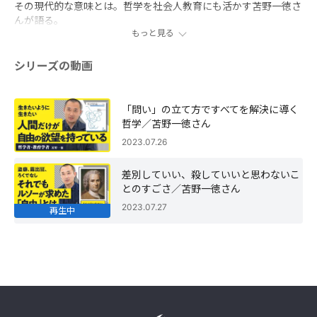
その現代的な意味とは。哲学を社会人教育にも活かす苫野一徳さ
んが語る。
もっと見る
シリーズの動画
「問い」の立て方ですべてを解決に導く
哲学／苫野一徳さん
2023.07.26
差別していい、殺していいと思わないこ
とのすごさ／苫野一徳さん
2023.07.27
再生中