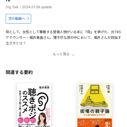
Dig Talk
｜
2024.01.26
update
次の動画へ
母として、女性として尊敬する登場人物がいる本に『母』を挙げた、元TBS
アナウンサー・堀井美香さん。理不尽な世の中において、堀井さんが目指す
生き方とは？
もっと見る
故郷の言葉で語られる「赦し」の物語
01:07
三浦綾子が説いた人間の「生き方」
04:55
関連する要約
「女性」であり「母」である私 共感する真実の言葉
07:48
出演者
堀井美香
フリーランスアナウンサー。 1972年、秋田県生まれ。1995
年、TBSにアナウンサーとして入社。永六輔、みのもんた、
久米宏、竹中直人（いずれも敬称略）など、個性的な先達の
アシスタントを長年にわたって務めた。2022年3月に退社