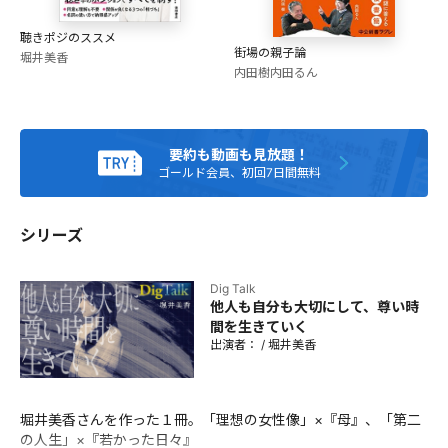
し、現在はフリーランスアナウンサーとして活動。ジェー
ン・スーとの大人気ポッドキャスト「OVER THE SUN」な
聴きポジのススメ
ど、独立後の活躍も目覚ましい。著書に『「OVER THE
街場の親子論
堀井美香
SUN」公式互助会本』（左右社）『音読教室 現役アナウンサ
内田樹
内田るん
ーが教える教科書を読んで言葉を楽しむテクニック』（カン
ゼン）『一旦、退社』（大和書房）がある。
要約も動画も見放題！
ゴールド会員、初回7日間無料
シリーズ
Dig Talk
他人も自分も大切にして、尊い時
間を生きていく
出演者：
/
堀井美香
堀井美香さんを作った１冊。「理想の女性像」×『母』、「第二
の人生」×『若かった日々』