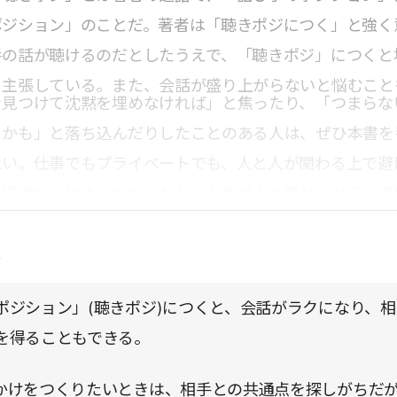
ポジション」のことだ。著者は「聴きポジにつく」と強く
手の話が聴けるのだとしたうえで、「聴きポジ」につくと
と主張している。また、会話が盛り上がらないと悩むこと
を見つけて沈黙を埋めなければ」と焦ったり、「つまらな
るかも」と落ち込んだりしたことのある人は、ぜひ本書を
たい。仕事でもプライベートでも、人と人が関わる上で避
の場面が心地よいものとなり、人生がより豊かになるに違
点
ポジション」(聴きポジ)につくと、会話がラクになり、相
を得ることもできる。
かけをつくりたいときは、相手との共通点を探しがちだ