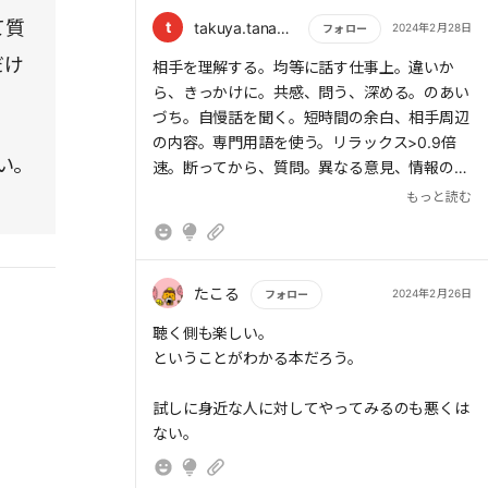
て質
t
takuya.tanaka1976
2024年2月28日
フォロー
だけ
もっと読む
相手を理解する。均等に話す仕事上。違いか
ら、きっかけに。共感、問う、深める。のあい
づち。自慢話を聞く。短時間の余白、相手周辺
の内容。専門用語を使う。リラックス>0.9倍
い。
速。断ってから、質問。異なる意見、情報のお
礼から考えをすり合わせる。
もっと読む
。
たこる
2024年2月26日
フォロー
もっと読む
聴く側も楽しい。
ということがわかる本だろう。
試しに身近な人に対してやってみるのも悪くは
ない。