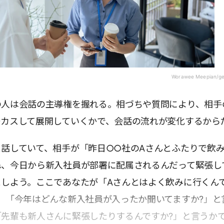
Worawee Meepian/ge
の人は会話の主導権を握れる。相づちや質問により、相手
ーカスして展開していくかで、会話の流れが変化するから
話していて、相手が「昨日○○社のAさんとふたりで飲
ね、今日から新入社員が部署に配属されるんだって緊張し
としよう。ここであなたが「Aさんとはよく飲みに行くん
、「今年はどんな新入社員が入ったか聞いてますか?」と
「先輩も新人さんに緊張したりするんですか?」と言うか