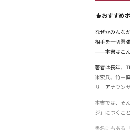
おすすめ
なぜかみんな
相手を一切緊
――本書はこ
著者は長年、T
米宏氏、竹中
リーアナウン
本書では、そ
ジ」につくこ
書名にもある