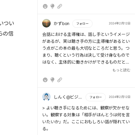
話も「聴く」と立場を決めたら徹底して聴いて
はじめて、きちんと「聴ける」ものである』
いつい
かずbon
2024年2月12日
フォロー
らの信
もっと読む
会話における主導権は、話し手というイメージ
があるが、実は聴き手の方に主導権があるとい
う点がこの本の最も大切なところだと思う。つ
まり、聴くという行為は決して受け身なもので
はなく、主体的に働きかけができるものだとい
うことだ。相手をリラックスさせたい時は、相
もっと読む
手より1割ほど話す速さをゆっくりにするな
ど、相手に寄り添いながら、自分のペースを作
っていける具体策はとても興味深く、参考にな
った。
しんく@ビジネスコーチ
2024年2月12日
フォロー
もっと読む
> よい聴き手になるためには、観察が欠かせな
い。観察する対象は「相手がほんとうは何を言
いたいか」だ。ここにおもしろい話が隠れてい
る。