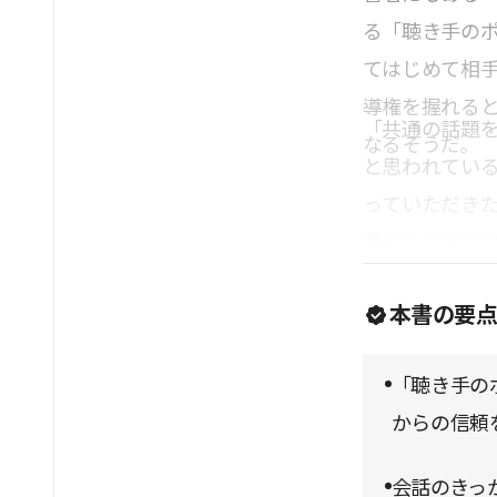
る「聴き手の
てはじめて相
導権を握れる
「共通の話題
なるそうだ。
と思われてい
っていただき
通れない会話
い。
本書の要
「聴き手の
からの信頼
会話のきっ