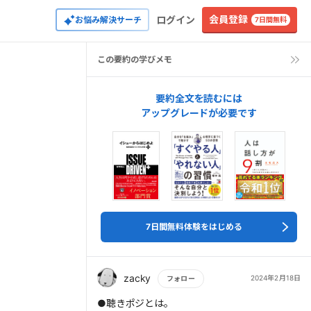
会員登録
ログイン
お悩み解決サーチ
7日間無料
この要約の学びメモ
要約全文を読むには
アップグレードが必要です
7日間無料体験をはじめる
zacky
2024年2月18日
フォロー
もっと読む
●聴きポジとは。