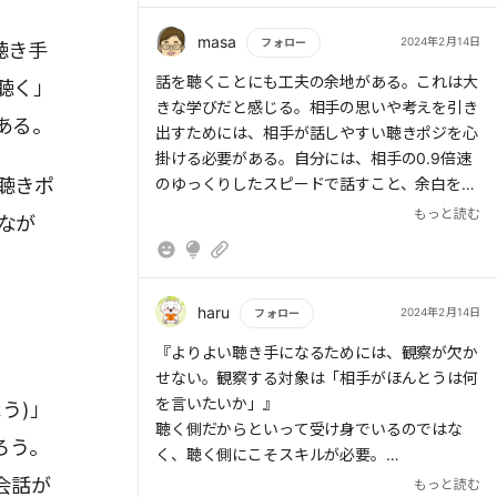
masa
2024年2月14日
フォロー
聴き手
もっと読む
話を聴くことにも工夫の余地がある。これは大
聴く」
きな学びだと感じる。相手の思いや考えを引き
ある。
出すためには、相手が話しやすい聴きポジを心
掛ける必要がある。自分には、相手の0.9倍速
聴きポ
のゆっくりしたスピードで話すこと、余白をと
って話すこと、が参考になった。思い返せば何
もっと読む
なが
度も「はいはいはい」と重ねて話していた。聴
く工夫を積み重ねていきたい。
haru
2024年2月14日
フォロー
もっと読む
『よりよい聴き手になるためには、観察が欠か
せない。観察する対象は「相手がほんとうは何
を言いたいか」』
う)」
聴く側だからといって受け身でいるのではな
ろう。
く、聴く側にこそスキルが必要。
『攻守がはっきりわかれている野球と同様、会
会話が
もっと読む