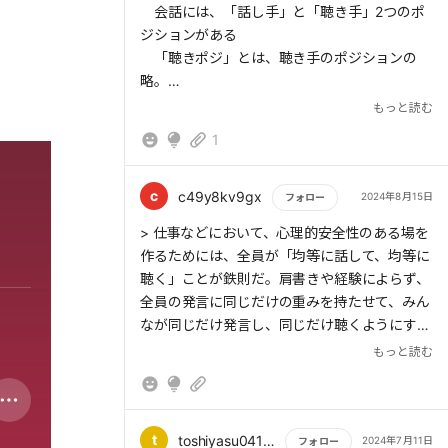
会話には、「話し手」と「聴き手」2つのポ
ジションがある
「聴きポジ」とは、聴き手のポジションの
略。
聴きポジにつくとは、相手の話を耳だけでな
もっと読む
く心に入れ、ときには質問も交えながら、相手
1
の真に伝えたいことを理解すること。
●今日から取り入れたいポイント
・雑談では相手との「共通点」よりも「違い」
c
c49y8kv9gx
2024年8月15日
フォロー
を意識して話題にしてみる。
もっと読む
> 仕事などにおいて、心理的安全性のある場を
・相手にリラックスしてほしければ、相手の
作るためには、全員が「均等に話して、均等に
0.9倍速のスピードで話す。
聴く」ことが鉄則だ。肩書きや経験によらず、
・相づちは、切り込まず、「ゆったりとした音
全員の発言に同じだけの重みを持たせて、みん
を出す」イメージで。「はいはいはい」などと
なが同じだけ発言し、同じだけ聴くようにす
言葉を重ねない。
る。そうすれば、安心感のある場が生まれ、意
もっと読む
・相づちの打ち出しを相手の話にかぶせない。
見やアイデアを言いやすくなって、仕事の質は
相手がしゃべり終わってから、ゆったり一呼吸
必ず上がる。
おいて。
・意見の違う相手とは、議論ではなくすり合わ
t
toshiyasu04170401
2024年7月11日
フォロー