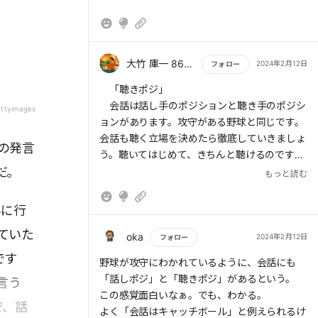
大竹 庫一 860×Kura
2024年2月12日
フォロー
もっと読む
「聴きポジ」
会話は話し手のポジションと聴き手のポジシ
ttyimages
ョンがあります。攻守がある野球と同じです。
会話も聴く立場を決めたら徹底していきましょ
の発言
う。聴いてはじめて、きちんと聴けるのです。
だ。
もっと読む
雑談は相手との共通点を探そうとしがちで
す。むしろ共通点よりも違いの方が見つけやす
みに行
いのです。また、面白い会話を創り出すことが
ていた
できます。意識して違いを深堀してみましょ
oka
2024年2月12日
フォロー
う。
です
もっと読む
野球が攻守にわかれているように、会話にも
話題選びのコツは、その人自身の話に踏み込
「話しポジ」と「聴きポジ」があるという。
言う
まないことです。褒め言葉のつもりが、相手に
この感覚面白いなぁ。でも、わかる。
とっては嬉しくないかもしれません。
で、話
よく「会話はキャッチボール」と例えられるけ
聴くことで、自分の人間性を伝え、相手の信