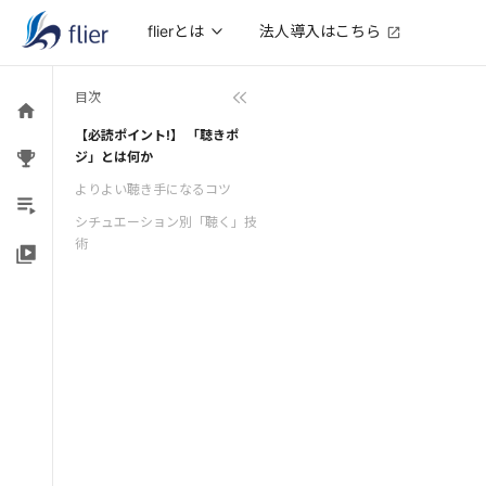
法人導入はこちら
flierとは
目次
【必読ポイント!】 「聴きポ
ジ」とは何か
よりよい聴き手になるコツ
シチュエーション別「聴く」技
術