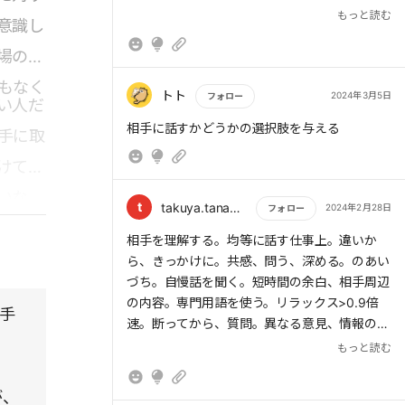
回しにしてきたら、積極的に「ぜひぜひ! ウェ
・共感「話を聴いていますよ」「おもしろい
もっと読む
意識し
ルカムです!」という気持ちをアピールしよ
ですよ」の意思を伝える
う。
・問う 映像としてイメージできるくらい問
場の主
いを重ねて話を具体化させる
もなく
・深める 相手の発言の気になる部分を抽出
トト
2024年3月5日
フォロー
い人だ
自慢話ウェルカムという気持ちをアピール
もっと読む
> まずは、自分と異なる意見を知ることができ
相手に話すかどうかの選択肢を与える
手に取
初対面の相手とエレベータホールまで歩くと
たこと、つまり「情報」を得られたことのお礼
き：相手の周辺情報を話題に出す
けては
を言おう。そして「そのアイデアはこういう部
相手をリラックスさせたいとき：相槌ゆっくり
分で私の案よりメリットがあると思います。さ
いな
め
t
takuya.tanaka1976
2024年2月28日
フォロー
すがですね」などと、尊敬の気持ちを表明す
意見が食い違うとき：情報を得られたお礼か
る。こうして相手と争う気がないことをはっき
もっと読む
ら 意見のアドバイスをもらう
相手を理解する。均等に話す仕事上。違いか
りさせた上で、「ただ、私の意見はこうなんで
ら、きっかけに。共感、問う、深める。のあい
す。それにはこういう理由があるのですが、ど
づち。自慢話を聞く。短時間の余白、相手周辺
う思いますか?」と尋ねてアドバイスをもら
の内容。専門用語を使う。リラックス>0.9倍
手
う。
速。断ってから、質問。異なる意見、情報のお
礼から考えをすり合わせる。
もっと読む
が、