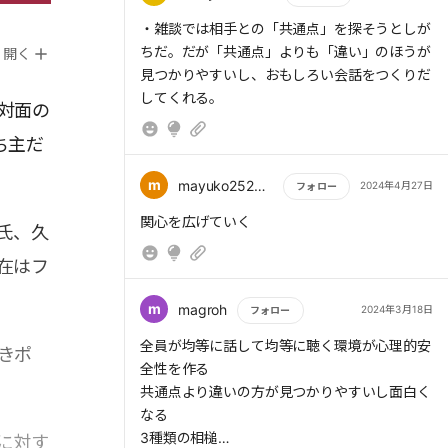
せのつもりで。
もっと読む
・雑談では相手との「共通点」を探そうとしが
> 「聴きポジ」として会話のきっかけをつくり
ちだ。だが「共通点」よりも「違い」のほうが
開く
たいときには、「ふつうと違うところ」や「自
見つかりやすいし、おもしろい会話をつくりだ
分と違うところ」を見つけて質問するとよい。
してくれる。
これは、アナウンサーである著者がトーク番組
対面の
のゲストに対してよく使うノウハウである。
ち主だ
m
mayuko252525
2024年4月27日
フォロー
もっと読む
> 雑談では相手との「共通点」を探そうとしが
関心を広げていく
氏、久
ちだ。だが「共通点」よりも「違い」のほうが
在はフ
見つかりやすいし、おもしろい会話をつくりだ
してくれる。ぜひ意識して「違い」を掘ってみ
m
magroh
2024年3月18日
フォロー
てほしい。
もっと読む
全員が均等に話して均等に聴く環境が心理的安
きポ
全性を作る
共通点より違いの方が見つかりやすいし面白く
> その代表が「自慢話」だ。相手が遠慮したり
なる
恥じらったり空気を読んだりして、自慢話を遠
3種類の相槌
に対す