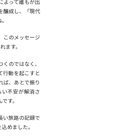
によって誰もが出
を醸成し、「現代
ね。
。このメッセージ
られます。
つくのではなく、
て行動を起こすと
れば、あとで振り
らい不安が解消さ
んです。
長い旅路の記録で
を込めました。