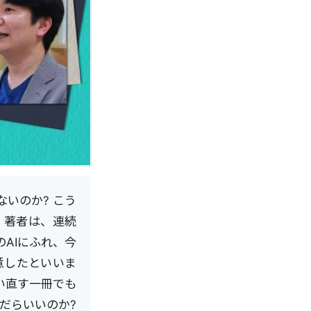
いのか? こう
。著者は、連続
AIにふれ、今
意したといいま
い直す一冊でも
だらいいのか?