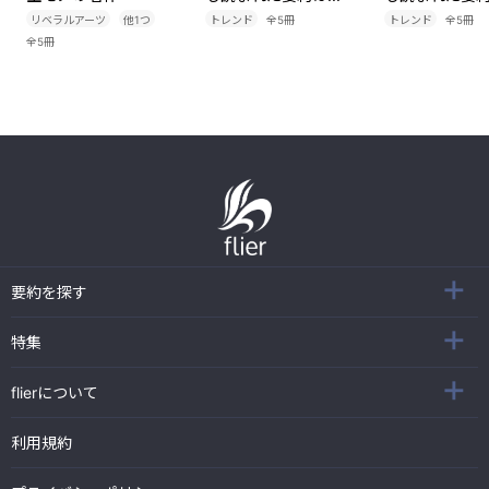
リベラルアーツ
他
1
つ
トレンド
全
5
冊
トレンド
全
5
冊
全
5
冊
要約を探す
特集
flierについて
利用規約