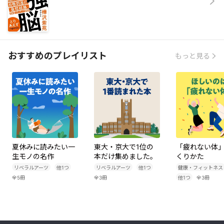
おすすめのプレイリスト
もっと見る
夏休みに読みたい一
東大・京大で1位の
「疲れない体
生モノの名作
本だけ集めました。
くりかた
リベラルアーツ
他
1
つ
リベラルアーツ
他
1
つ
健康・フィットネス
全
5
冊
全
3
冊
他
1
つ
全
3
冊