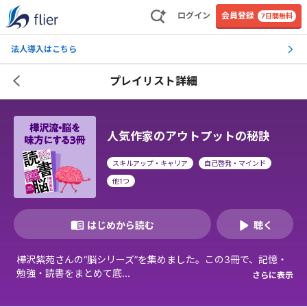
ログイン
会員登録
7日間無料
法人導入はこちら
プレイリスト詳細
人気作家のアウトプットの秘訣
スキルアップ・キャリア
自己啓発・マインド
他
1
つ
はじめから読む
聴く
樺沢紫苑さんの“脳シリーズ”を集めました。この3冊で、記憶・
勉強・読書をまとめて底...
さらに表示