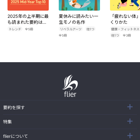
2025年の上半期に最
夏休みに読みたい一
「疲れない体
も読まれた要約は...
生モノの名作
くりかた
トレンド
全
5
冊
リベラルアーツ
他
1
つ
健康・フィットネス
全
5
冊
他
1
つ
全
3
冊
要約を探す
特集
flierについて