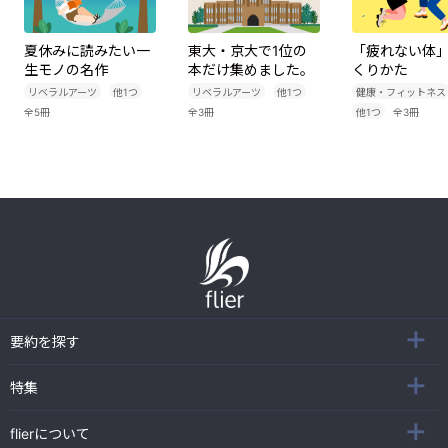
夏休みに読みたい一
東大・京大で1位の
「疲れない体
生モノの名作
本だけ集めました。
くりかた
リベラルアーツ
他
1
つ
リベラルアーツ
他
1
つ
健康・フィットネス
全
5
冊
全
3
冊
他
1
つ
全
3
冊
要約を探す
特集
flierについて