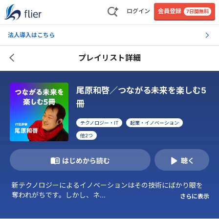
ログイン
会員登録
7日間無料
法人導入はこちら
プレイリスト詳細
尾原和啓／つながる未来を楽しむ5
冊
テクノロジー・IT
起業・イノベーション
他
2
つ
はじめから読む
聴く
新テクノロジーによるイノベーションはその技術にばかり眼を
奪われがちです。しかし、ネ...
さらに表示