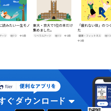
に読みたい一生モノ
東大・京大で1位の本だけ
「疲れない体」のつ
集めました。
た
アーツ
他
1
つ
全
5
冊
リベラルアーツ
他
1
つ
全
3
冊
健康・フィットネス
他
1
つ
全
3
冊