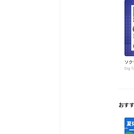
ソク
Dig T
おす