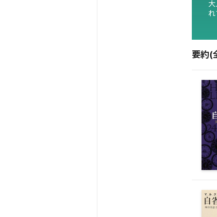
大
れ
要約(