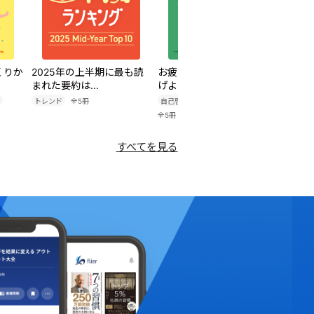
くりか
2025年の上半期に最も読
お疲れな自分を、許してあ
202
まれた要約は...
げよう
まれた要
トレンド
全
5
冊
自己啓発・マインド
他
1
つ
トレン
全
5
冊
すべてを見る