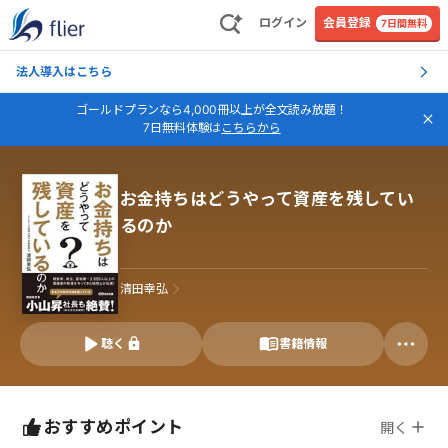
ログイン
会員登録
7日間無料
法人導入はこちら
ゴールドプランなら4,000冊以上が全文読み放題！
7日無料体験は
こちらから
お金持ちはどうやって資産を残してい
るのか
清田幸弘
聴く
書籍情報
おすすめポイント
開く