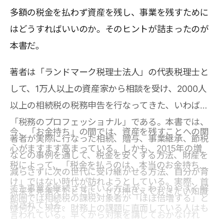
多額の税金を払わず資産を残し、事業を残すために
はどうすればいいのか。そのヒントが詰まったのが
本書だ。
著者は「ランドマーク税理士法人」の代表税理士と
して、1万人以上の資産家から相談を受け、2000人
以上の相続税の税務申告を行なってきた、いわば
「税務のプロフェッショナル」である。本書では、
今、「お金持ち」の間では、資産を残すことへの関
著者が実際に行なった相続、贈与、事業継承、節税
心がますます高まっている。しかも、2015年の増
などの事例を通して、税金を安くする方法、財産を
税によって、「税金を払うのは、本当のお金持ちだ
減らさずに次の世代に受け継がせる方法、自分が育
け」ではない時代が訪れようとしている。実際、首
てた事業を継続させていく方法が、わかりやすく解
将来を見据えたときに、ぜひ押さえておきたい知識
都圏では相続税の課税対象者が「ほぼ倍増する」と
説されている。
は何か。現在、財務上の課題に直面している人はも
言われている。早くから対策を講じておかなけれ