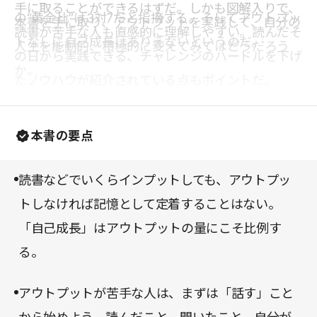
手に取ることができるはずだ。しかも図解入りで、
の“黄金比”は3対7だと指摘する。そしてアウトプッ
本書を手に取り、アウトプットを実践して、自分の
読書が苦手な人も直感的に理解しやすい。読んだそ
トなしに自己成長はありえないというのだ。
人生を能動的、積極的に変えてみてはどうだろう
の日から実践できる、チャレンジのハードルを下げ
か。
たノウハウが紹介されている点もポイントだ。
本書の要点
読書などでいくらインプットしても、アウトプッ
トしなければ記憶として定着することはない。
「自己成長」はアウトプットの量にこそ比例す
る。
アウトプットが苦手な人は、まずは「話す」こと