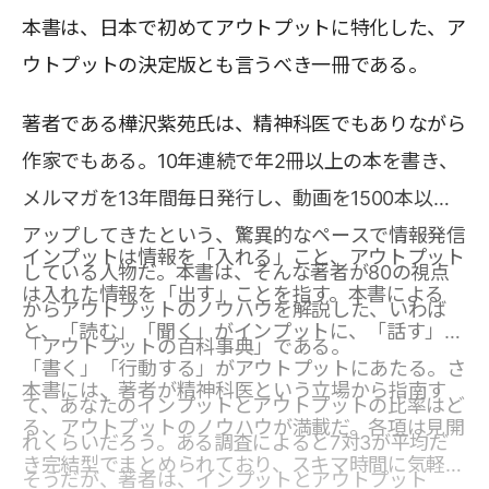
本書は、日本で初めてアウトプットに特化した、ア
ウトプットの決定版とも言うべき一冊である。
著者である樺沢紫苑氏は、精神科医でもありながら
作家でもある。10年連続で年2冊以上の本を書き、
メルマガを13年間毎日発行し、動画を1500本以上
アップしてきたという、驚異的なペースで情報発信
インプットは情報を「入れる」こと、アウトプット
している人物だ。本書は、そんな著者が80の視点
は入れた情報を「出す」ことを指す。本書による
からアウトプットのノウハウを解説した、いわば
と、「読む」「聞く」がインプットに、「話す」
「アウトプットの百科事典」である。
「書く」「行動する」がアウトプットにあたる。さ
本書には、著者が精神科医という立場から指南す
て、あなたのインプットとアウトプットの比率はど
る、アウトプットのノウハウが満載だ。各項は見開
れくらいだろう。ある調査によると7対3が平均だ
き完結型でまとめられており、スキマ時間に気軽に
そうだが、著者は、インプットとアウトプット