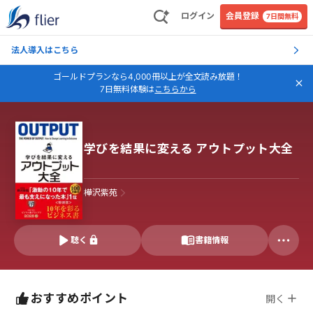
ログイン
会員登録
7日間無料
法人導入はこちら
ゴールドプランなら4,000冊以上が全文読み放題！
7日無料体験は
こちらから
学びを結果に変える アウトプット大全
樺沢紫苑
聴く
書籍情報
おすすめポイント
開く