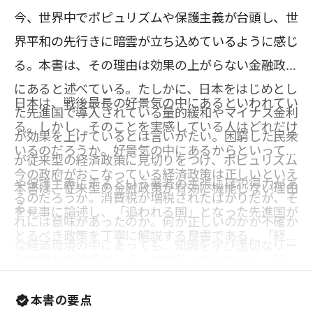
今、世界中でポピュリズムや保護主義が台頭し、世
界平和の先行きに暗雲が立ち込めているように感じ
る。本書は、その理由は効果の上がらない金融政策
にあると述べている。たしかに、日本をはじめとし
日本は、戦後最長の好景気の中にあるといわれてい
た先進国で導入されている量的緩和やマイナス金利
る。しかし、そのことを実感している人はどれだけ
が効果を上げているとは言いがたい。困窮した民衆
いるのだろうか。好景気の中にあるからといって、
が従来型の経済政策に見切りをつけ、ポピュリズム
今の政府がおこなっている経済政策は正しいといえ
や保護主義に走るという著者の主張には説得力があ
本書は、従来型の金融政策が有効に機能しない理由
るのだろうか。消費税が増税されたばかりだが、そ
る。
を見事に論述し、「追われる国」となった先進国が
れには意味があったのか。何が正しいのかが不確か
とるべき政策を丁寧に解説する良書である。「経済
な経済環境の中にあっても、知識を学び適切なリー
学の優れた書籍として、ピケティの<strong>『21
ダーを選ぶのは私たちひとりひとりの使命だ。誤っ
世紀の資本』</strong>と並び称される存在になる
た経済政策は、世界平和をも脅かす要因となる。
本書の要点
だろう」との激賞の声も寄せられている。経済学に