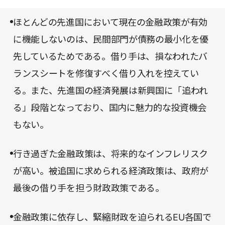
馴染みのない読者でも理解がしやすい平易な文章で
ほとんどの先進国において現在の金融政策が有効
書かれているため、ぜひとも挑戦していただきた
に機能しないのは、民間部門が債務の最小化を優
い。たしかに経済学には、難しくとっつきにくい側
先しているためである。借り手は、損なわれたバ
面がある。しかし、一方で経済学は、私たちの生活
ランスシートを修復すべく借り入れを控えてい
に密接に関わる学問なのだ。
る。また、先進国の経済発展は新興国に「追われ
る」段階となっており、国内に魅力的な投資機会
もない。
行き過ぎた金融政策は、将来的なインフレリスク
が高い。被追国に求められる経済政策は、政府が
最後の借り手を担う財政政策である。
金融政策に依存し、緊縮財政を迫られるEU各国で