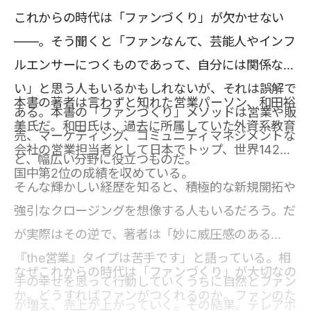
これからの時代は「ファンづくり」が欠かせない
――。そう聞くと「ファンなんて、芸能人やインフ
ルエンサーにつくものであって、自分には関係な
い」と思う人もいるかもしれないが、それは誤解で
本書の著者は言わずと知れた営業パーソン、和田裕
ある。本書の「ファンづくり」メソッドは営業や販
美氏だ。和田氏は、過去に所属していた外資系教育
売、マーケティング、コミュニティマネジメントな
会社の営業担当者として日本でトップ、世界142カ
ど、幅広い分野に役立つものだ。
国中第2位の成績を収めている。
そんな輝かしい経歴を知ると、積極的な新規開拓や
強引なクロージングを想像する人もいるだろう。だ
が実際はその逆で、著者は「妙に威圧感のある
『the営業』タイプは苦手です」と語っている。相
なぜこれからの時代は「ファンづくり」が大切なの
手の幸せを思って行動していくうちに自然とファン
か。どうすればファンがつくれるのか。ファンのた
が増え、売上が上がっていく。その結果、テレアポ