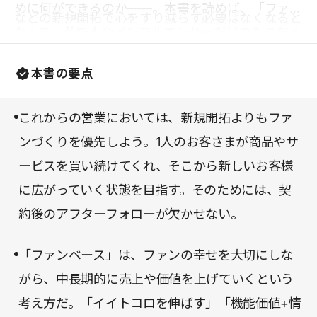
めに何ができるのか――。本書を読めば、「ファン
などの新規開拓で心をすり減らす必要はなくなると
なんて、芸能人やインフルエンサーだけのものだろ
いうのが本書の主旨だ。
う」と思っていた人も、ファンづくりの大切さに気
本書の要点
づくはずだ。そして、楽しみながら大きな成果が得
られるようになるだろう。激動の時代を健康的に生
これからの営業においては、新規開拓よりもファ
き抜くために、ぜひ読んでほしい一冊である。
ンづくりを優先しよう。1人のお客さまが商品やサ
ービスを買い続けてくれ、そこから新しいお客様
に広がっていく状態を目指す。そのためには、契
約後のアフターフォローが欠かせない。
「ファンベース」は、ファンの幸せを大切にしな
がら、中長期的に売上や価値を上げていくという
考え方だ。「イイトコロを伸ばす」「機能価値+情