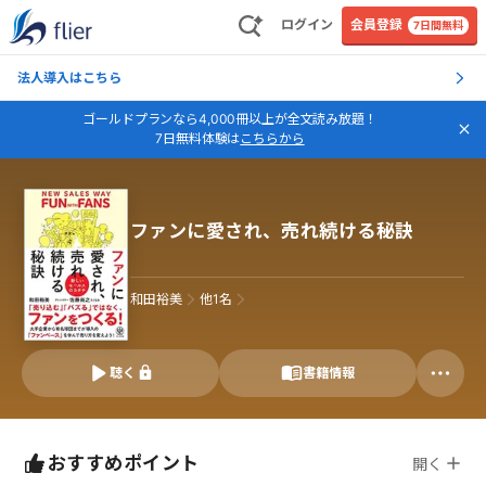
ログイン
会員登録
7日間無料
法人導入はこちら
ゴールドプランなら4,000冊以上が全文読み放題！
7日無料体験は
こちらから
ファンに愛され、売れ続ける秘訣
和田裕美
他
1
名
聴く
書籍情報
おすすめポイント
開く