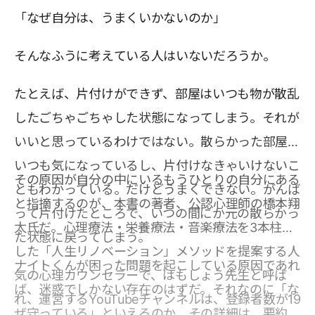
「なぜ自分は、うまくいかないのか」
そんなふうに考えている人はいないだろうか。
たとえば、片付けができず、部屋はいつも物が散乱
したごちゃごちゃした状態になってしまう。それが
いいと思っているわけではない。散らかった部屋が
いつも気になっているし、片付けなきゃいけないこ
その原因が自分の中にいるもうひとりの自分にある
ともわかっている。だけどうまくできない。がんば
と指摘するのが、本書の著者、公認心理師の橋本翔
って片付けたところで、いつの間にか元の散らかっ
太氏だ。心理療法・栄養療法・音楽療法を3本柱と
た状態に戻ってしまう。
した「人生リノベーション」メソッドを提案する人
ナイトくんが困った問題を起こしている原因であれ
気の心理カウンセラーで、はもしょう先生と呼ば
ば、迷惑でしかない存在のはずだ。それなのに「な
れ、運営するYouTubeチャンネルは、登録者数が19
ぜ守っている」といえるのか。その詳細は、要約で