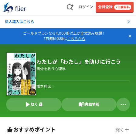
ログイン
会員登録
7日間無料
法人導入はこちら
ゴールドプランなら4,000冊以上が全文読み放題！
7日無料体験は
こちらから
わたしが「わたし」を助けに行こう
自分を救う心理学
橋本翔太
聴く
書籍情報
おすすめポイント
開く