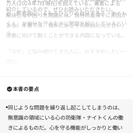
万人(2024年7月現在)を超えている。著者による
紹介しているので、ぜひお読みいただきたい。
と、無意識にいるもうひとりの自分である「ナイト
解決しない困った問題には、自分の奥深くに原因が
くん」が自分を守るために問題を起こしているとい
ある。本書では、根本にあるその原因に向き合い、
う。
改善に向けて動くことができる内容になっている。
「なぜ」と悩み続けてきた人に、おすすめしたい一
冊だ。
本書の要点
同じような問題を繰り返し起こしてしまうのは、
無意識の領域にいる心の防衛隊・ナイトくんの働
きによるものだ。心を守る機能がしっかりと働い