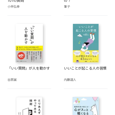
101の質問
の？
小林弘幸
筆子
「いい質問」が人を動かす
いいことが起こる人の習慣
谷原誠
内藤誼人