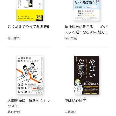
とりあえずやってみる技術
精神科医が教える！ 心が
スッと軽くなる93の処方
箋
堀田秀吾
樺沢紫苑
人間関係に「線を引く」レ
やばい心理学
ッスン
藤野智哉
内藤誼人