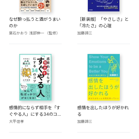
なぜ酔っ払うと酒がうまい
［新装版］「やさしさ」と
のか
「冷たさ」の心理
葉石かおり
浅部伸一 （監修）
加藤諦三
感情的にならず相手を「す
感情を出したほうが好かれ
ぐやる人」にする34のコ
る
ツ
大平信孝
加藤諦三