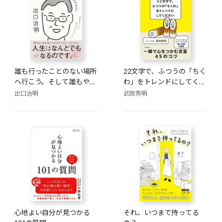
誰も行ったことのない場所
22文字で、ふつうの「ちく
へ行こう。そして誰もやら
わ」をトレンドにしてくだ
なかったことをやろう。
さい
出口治明
武政秀明
心地よい自分が見つかる
それ、いつまで持ってる