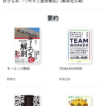
好きな本:『ワセダ三畳青春記』(集英社文庫)
要約
キーエンス解剖
TEAM WORKER
西岡杏
草深生馬