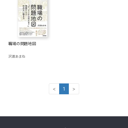
職場の問題地図
沢渡あまね
<
1
>