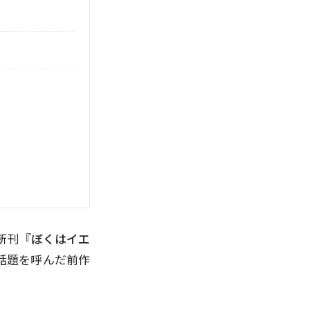
新刊『
ぼくはイエ
話題を呼んだ前作
。