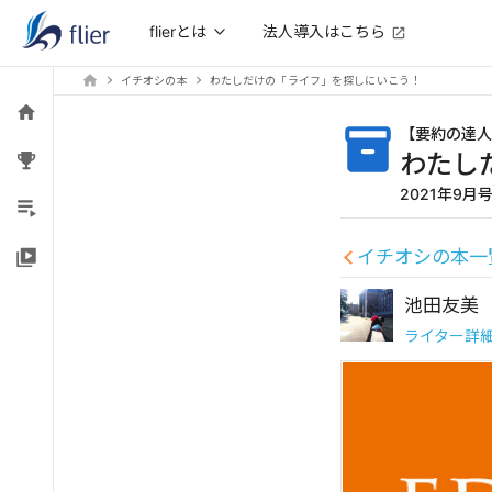
法人導入はこちら
flierとは
イチオシの本
わたしだけの「ライフ」を探しにいこう！
【
要約の達人
わたし
2021年9月
イチオシの本一
池田友美
ライター詳