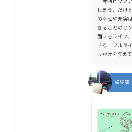
今回ピック
しまう、だけ
の幸せや充実
きることのヒ
面するライフ、
する「フルラ
っかけを与えて
編集部