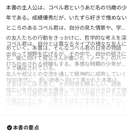
本書の主人公は、コペル君というあだ名の15歳の少
年である。成績優秀だが、いたずら好きで憎めない
ところのあるコペル君は、自分の見た情景や、学校
の友人たちの行動をきっかけに、哲学的な考えを深
コペル君は、自分とは異なるタイプの様々な友人に
めていく。本書は、そんなコペル君の日常の物語
出会って視野を広げるが、その中で、自分の弱さに
と、彼に向けて叔父さんが書いた「ノート」のパー
打ちのめされる経験もする。多感な時期の少年が、
トで構成されている。
友人や叔父との交流を通して精神的に成熟していく
1930年代に、若い読者へ向けて書かれた本書は、
さまは少しほろ苦く、その何倍も頼もしい。読者
幅広い年代の読者を獲得しつづけながら今日まで読
は、コペル君の心の動きに、いつか感じたことのあ
み継がれている。「君たちはどう生きるか」という
る感情を重ねて、引き込まれてしまうだろう。そし
問いに、あなたならどう答えるだろうか。そして下
て、叔父さんの包容力と知性によって、心の学びを
の世代に、どう答えてほしいだろうか。ぜひあなた
新たにすることになるだろう。叔父さんは、コペル
本書の要点
なりの答えを見つけてほしい。