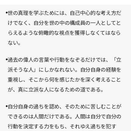
くんが落ち込んだときには、力強く、温かい言葉で
激励する。そして、ときに生産関係の仕組みや万有
世の真理を学ぶためには、自己中心的な考え方だ
引力の法則も織り交ぜながら、人間のあるべき姿を
けでなく、自分を世の中の構成員の一人としてと
説く。そこには、人格者で知られる著者の人柄が存
らえるような俯瞰的な視点を獲得しなくてはなら
分にうかがえる。
ない。
過去の偉人の言葉や行動をなぞるだけでは、「立
派そうな人」にしかなれない。自分自身の経験を
重視し、そこから何を感じたかを深く考えること
が、真に立派な人になるための道である。
自分自身の過ちを認め、そのために苦しむことが
できるのは人間だけである。人間は自分で自分の
行動を決定する力をもち、それゆえ過ちを犯す