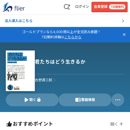
ログイン
会員登録
7日間無料
法人導入はこちら
ゴールドプランなら4,000冊以上が全文読み放題！
7日無料体験は
こちらから
君たちはどう生きるか
吉野源三郎
聴く
書籍情報
おすすめポイント
開く