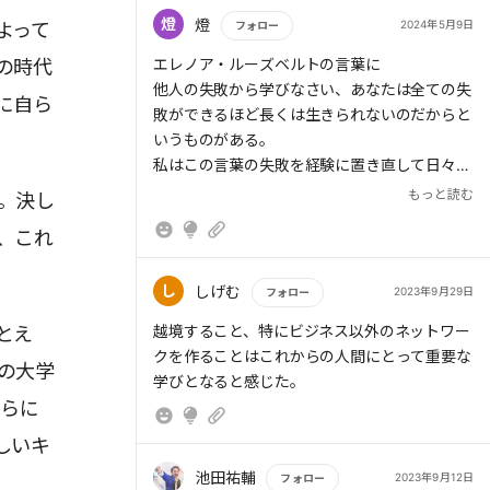
what? で「今後は自前で資料を作る十分な準備
燈
燈
2024年5月9日
よって
フォロー
期間を前もって設ける。もし他人の資料を使う
場合でも事前にしっかり内容を理解する」など
もっと読む
エレノア・ルーズベルトの言葉に
の時代
> 振り返りに有効な問いは、What?(過去に何
と、具体的な対策が立てられる。こうした振り
他人の失敗から学びなさい、あなたは全ての失
に自ら
が起きたか)、So what?(どのような意味があっ
返りで、今後の対策にまで思考を巡らすことが
敗ができるほど長くは生きられないのだからと
たか。良い点、悪い点)、Now what?(これから
できる。
いうものがある。
どうするか)の3つである。
私はこの言葉の失敗を経験に置き直して日々意
成長の幅を広げる「つながりの原理」
識している。
もっと読む
。決し
3つの原理原則の3つめは「つながりの原理」
そのなかで一番効率が良いと思うのが、読書で
である。この原理では他人とのつながりを重視
、これ
ある。
> 常に2種類の人とのつながりを継続すること
する。もちろん、学びは自分で行うものであ
読書は小説なども架空の人物の経験を代理学習
である。一人は「いまのままで大丈夫?このま
る。しかし、すべて一人だけで行うのは難し
可能なのでほぼ無限の可能性を持っていると思
し
しげむ
2023年9月29日
フォロー
までいいの?」と、ときには厳しく客観的な意
い。また、人は一人で変われるほど強くない。
っている。
もっと読む
見やコメントをくれる人である。もう一人は
越境すること、特にビジネス以外のネットワー
とえ
他者とつながり、助言や励まし、サポートを得
今回1分野多読という方法も知ったので今後は
「そのままで大丈夫だよ」と励ましや承認を与
クを作ることはこれからの人間にとって重要な
ることは非常に重要だ。
それも意識して行っていきたい。
の大学
えてくれる人だ。このような関係を大切にし、
学びとなると感じた。
会社に依存し、自分でキャリアを決めない者
さらに
「正しい方向」で仕事が続けられるように心が
たとえば、著者が工夫しているのは、常に2種
は、時代の変化に対応できなくなる。
けているという。
類の人とのつながりを継続することである。一
他にも、学ぶのを辞めた時点から老い始めると
しいキ
人は「いまのままで大丈夫?このままでいい
も聞いたことがあるので、
池田祐輔
2023年9月12日
フォロー
の?」と、ときには厳しく客観的な意見やコメ