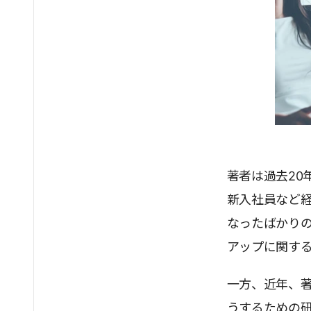
著者は過去20
新入社員など経
なったばかり
アップに関す
一方、近年、
うするための