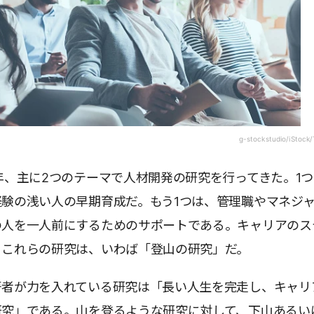
g-stockstudio/iStock/
年、主に2つのテーマで人材開発の研究を行ってきた。1
験の浅い人の早期育成だ。もう1つは、管理職やマネジ
の人を一人前にするためのサポートである。キャリアのス
るこれらの研究は、いわば「登山の研究」だ。
著者が力を入れている研究は「長い人生を完走し、キャリ
研究」である。山を登るような研究に対して、下山あるい