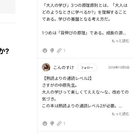
もっと読む
「大人の学び」3つの原理原則とは、「大人は
□なぜ大人の学びが必要なのか？
どのようなときに学べるか?」を理解すること
→絶え間ない好奇心や興味を駆使して、変化す
である。学びの基盤となる考え方だ。
る環境に自らを適用させるため。
1つめは「背伸びの原理」である。成長の源泉
□3つの原理原則とは？
は、いまの能力では少し難しく、しかし実現不
もっと読む
可能ではないと感じることに向けた背伸びにあ
・背伸びの原理★
か?
1
る。ルーティンワークやタスクなど、余裕で対
→いまの能力では少し難しく、しかし実現不可
応可能な作業の繰り返しではなく、かといって
能ではないと感じることに向けた背伸び
難しすぎてもいけない。自分自身を常にモニタ
こんのすけ
2018年10月5日
フォロー
→コンフォートゾーン(快適空間)とパニックゾ
リングし、コンフォートゾーン(快適空間)とパ
ーン(緊張空間)の間にあるストレッチゾーン(成
もっと読む
【熟読よりの通読レベル2】
ニックゾーン(緊張空間)の間にあるストレッチ
長空間)に身を置くことが求められる
さすがの中原先生。
ゾーン(成長空間)に身を置くことが求められ
※まずは「楽しみを感じることへのチャレン
大人の学びって楽しくてええな～な、改めての
る。
ジ」「感謝されることへのチャレンジ」を意識
気づき。
この本は熟読よりの通読レベル2が必要。
では、背伸びをするためには、何から始めれば
・振り返りの原理
早いとこ実践しないと！
もっと読む
よいのだろうか。まずは「楽しみを感じること
→特に、経験から学ぶ時、行動を振り返り、意
通勤時間18年で、本1トンの差につながる。
へのチャレンジ」「感謝されることへのチャレ
1
味付けし、これからどうするのかを言語化する
問いとフィードバックが 人を育てる。
ンジ」を意識したい。背伸びの努力を長続きさ
必要がある
通勤時間を楽しくすれば、きっと会社の仕事も