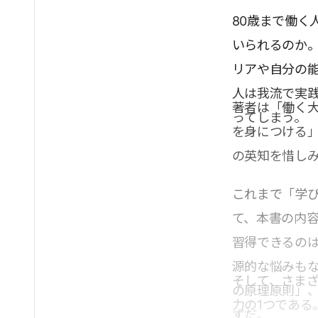
80歳まで働く
いられるのか
リアや自分の
人は我流で実
著者は「働く大
ってしまう。
を身につける」
の英知を惜し
これまで「学
て、本書の内
習得できるの
源的な悩みも
そして、さま
の原理原則」
力の1つであ
ずだ。