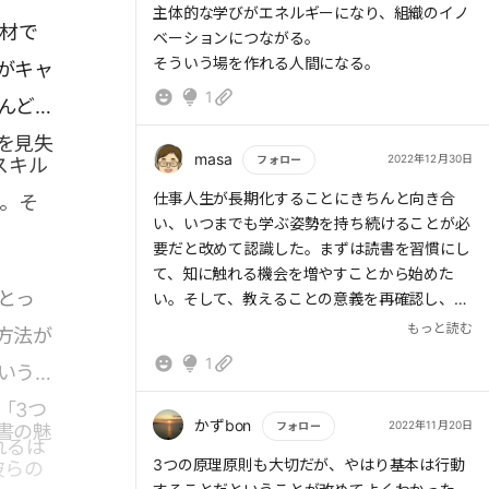
主体的な学びがエネルギーになり、組織のイノ
人材で
ベーションにつながる。
そういう場を作れる人間になる。
がキャ
1
んどの
を見失
masa
2022年12月30日
フォロー
スキル
もっと読む
仕事人生が長期化することにきちんと向き合
た。そ
い、いつまでも学ぶ姿勢を持ち続けることが必
要だと改めて認識した。まずは読書を習慣にし
て、知に触れる機会を増やすことから始めた
とっ
い。そして、教えることの意義を再確認し、教
えることへのハードルを下げて、学ぶために教
もっと読む
方法が
えるという意識を持って臨みたい。
1
いう根
「3つ
かずbon
2022年11月20日
フォロー
書の魅
れるは
もっと読む
3つの原理原則も大切だが、やはり基本は行動
彼らの