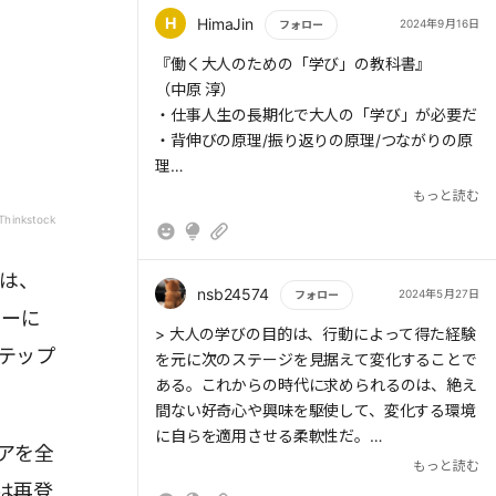
せるためにも、楽しみを感じるか、興味や好奇
→振り返りに有効な問いは、What?(過去に何
豊かになると、淡い期待をこめて。
H
HimaJin
2024年9月16日
フォロー
心を持てるかどうかが大事になる。
が起きたか)、So what?(どのような意味があっ
もっと読む
『働く大人のための「学び」の教科書』
たか。良い点、悪い点)、Now what?(これから
また、チャレンジの方向性が定まらないとき
（中原 淳）
どうするか)の3つ
は、自分自身といったん距離を置き、視点を変
・仕事人生の長期化で大人の「学び」が必要だ
えて人から感謝されることをめざすとよい。実
・背伸びの原理/振り返りの原理/つながりの原
・つながりの原理
際に他者から感謝や承認を得られれば、モチベ
理
→他者とつながり、助言や励まし、サポートを
ーションも向上するだろう。
（HimaJinとしては）
得る
もっと読む
Ｑ学びを加速するにはどんな行動が必要です
Thinkstock
そして何よりも重要なのは「やってみる」こと
か？
□7つの行動
である。行動するからこそ違和感やズレに気づ
つは、
き、最終的に「背伸び」の適切な方向がわかる
nsb24574
2024年5月27日
(1)タフアサイメント、(2)本を1トン読む、(3)
フォロー
のである。
ャーに
人から教えられて学ぶ、(4)越境する、(5)フィ
もっと読む
> 大人の学びの目的は、行動によって得た経験
ードバックをとりに行く、(6)場をつくる、(7)
テップ
を元に次のステージを見据えて変化することで
経験を学びに変える「振り返りの原理」
教えてみる
ある。これからの時代に求められるのは、絶え
2つめは「振り返りの原理」である。振り返り
間ない好奇心や興味を駆使して、変化する環境
は、人が経験から学ぶために欠かせない。経験
※タフ＝自分の能力ギリギリ、かつ、会社に貢
に自らを適用させる柔軟性だ。
から学ぶには、行動を振り返り、意味付けし、
献できて前例がない★
アを全
これからどうするのかを言語化できなければな
もっと読む
は再登
らない。