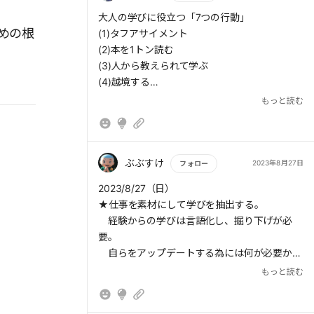
常に新しいものを学ぶ気持ちでいたいと改めて
ントをくれる人である。もう一人は「そのまま
もっと読む
考えた。
大人の学びに役立つ「7つの行動」
> 著者が実践する読書法は「1分野多読」であ
で大丈夫だよ」と励ましや承認を与えてくれる
めの根
(1)タフアサイメント
る。ある分野について理解を深めたいときには
人だ。このような関係を大切にし、「正しい方
(2)本を1トン読む
関連書籍を10冊ほど読む。すると各本に共通す
向」で仕事が続けられるように心がけていると
(3)人から教えられて学ぶ
る普遍的な事実がわかり、同時に、それぞれの
いう。
(4)越境する
本固有の考えも知ることができる。
(5)フィードバックをとりに行く
もっと読む
「背伸びの原理」「振り返りの原理」「つなが
(6)場をつくる
りの原理」。自分が成長していないと感じると
(7)教えてみる
きには、この3つの原理にそって自分を見つめ
> 大切なのは、教えることを通じて、常に自分
直すようにしたい。
ぶぶすけ
2023年8月27日
フォロー
が「学び手」でい続けられることである。教え
もっと読む
るためにはそれなりの知識が必要となり、知識
2023/8/27（日）
のアップデートも欠かせない。自ら「学ばざる
★仕事を素材にして学びを抽出する。
著者は、大人の学びに役立つ「7つの行動」を
を得ない状況」を生み出すことこそ、価値があ
経験からの学びは言語化し、掘り下げが必
提示する。(1)タフアサイメント、(2)本を1トン
るのだ。
要。
読む、(3)人から教えられて学ぶ、(4)越境す
自らをアップデートする為には何が必要かを
る、(5)フィードバックをとりに行く、(6)場を
考え、目標を立て、実行する。
つくる、(7)教えてみる、である。この中から
もっと読む
長期的な視点で自らキャリアを自ら決める。
自分の環境と照らし合わせ、必要と感じる行動
楽な方向に流れないよう、好奇心と向上心を
を実践するとよい。要約では、7つのうちの4