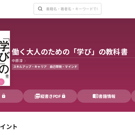
働く大人のための「学び」の教科書
中原淳
スキルアップ・キャリア
自己啓発・マインド
く
縦書きPDF
書籍情報
ポイント