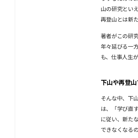
山の研究とい
再登山とは新
著者がこの研
年々延びる一
も、仕事人生
下山や再登山
そんな中、下
は、「学び直
に従い、新た
できなくなる