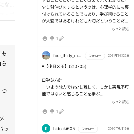
することだということが改めてよくわかった。
になる
少し背伸びをするというのは、心理学的にも裏
付けられていることでもあり、学び続けること
マップ
が大変ではあるけれども大切だということだ。
具体的な行動のための手立てとして、後半に7
もっと読む
つが示されている。読書についても、1トンと
1
いうたとえの面白さももちろん、読書から得ら
れるものの重さは1トン以上のものとなるだろ
にも
うと思う。また、「教える」ということについ
four_thirty_man
2021年6月22日
フォロー
て「大切なのは、教えることを通じて、常に自
自ら
もっと読む
◾️【後日メモ】(210705)
分が「学び手」でい続けられることである。」
と述べられているように、教える＝学ぶ、とい
□学ぶ方針
うことを改めて痛感している。
・いまの能力では少し難しく、しかし実現不可
、つ
能ではないと感じることを学ぶ
・経験から学ぶ時、行動を振り返り、意味付け
もっと読む
し、これからどうするのかを言語化する
1
メ
◾️【要点】働く大人のための学び方とは？
バッ
(210622)
h
hideaki605
2020年6月16日
フォロー