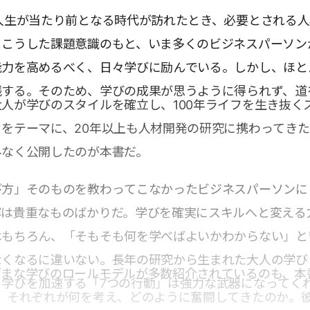
人生が当たり前となる時代が訪れたとき、必要とされる
。こうした課題意識のもと、いま多くのビジネスパーソン
能力を高めるべく、日々学びに励んでいる。しかし、ほと
践する。そのため、学びの成果が思うように得られず、道
人が学びのスタイルを確立し、100年ライフを生き抜く
をテーマに、20年以上も人材開発の研究に携わってき
みなく公開したのが本書だ。
び方」そのものを教わってこなかったビジネスパーソンに
容は貴重なものばかりだ。学びを確実にスキルへと変える
はもちろん、「そもそも何を学べばよいかわからない」と
なくなるに違いない。長年の研究から生まれた大人の学び
ざまな学びのロールモデルが多数紹介されているのも、本
、学びを加速する「7つの行動」は強力な武器になってく
る。それぞれが何を考え、どのように奮闘してきたのか。