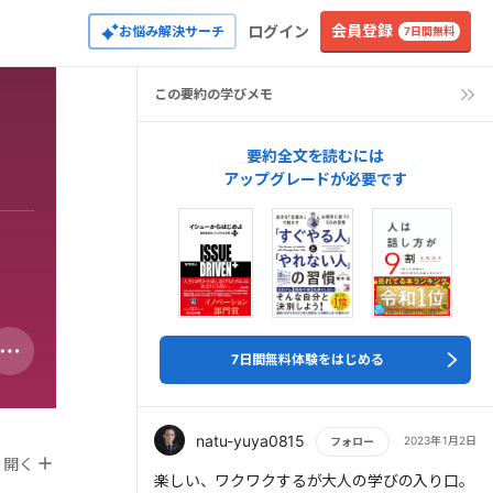
会員登録
ログイン
お悩み解決サーチ
7日間無料
この要約の学びメモ
要約全文を読むには
アップグレードが必要です
7日間無料体験をはじめる
natu-yuya0815
2023年1月2日
フォロー
開く
もっと読む
楽しい、ワクワクするが大人の学びの入り口。