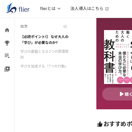
法人導入はこちら
flierとは
目次
【必読ポイント!】 なぜ大人の
「学び」が必要なのか?
学びの基盤となる3つの原理原
則
学びを加速する「7つの行動」
聴
おすすめ