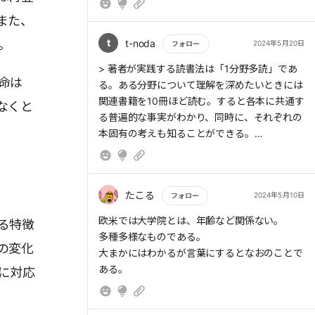
また、
> 1つめは「背伸びの原理」である。成長の源
振り返りに有効な問いは、What?(過去に何が
泉は、いまの能力では少し難しく、しかし実現
t
t-noda
。
2024年5月20日
起きたか)、So what?(どのような意味があった
フォロー
不可能ではないと感じることに向けた背伸びに
か。良い点、悪い点)、Now what?(これからど
もっと読む
> 著者が実践する読書法は「1分野多読」であ
ある。
うするか)の3つである。
命は
る。ある分野について理解を深めたいときには
関連書籍を10冊ほど読む。すると各本に共通す
なくと
たとえば、プレゼンテーションのリハーサルを
る普遍的な事実がわかり、同時に、それぞれの
していたところ、「提案内容に論理性が欠け
本固有の考えも知ることができる。
> そして何よりも重要なのは「やってみる」こ
る」という理由で上司から注意を受けたとしよ
とである。行動するからこそ違和感やズレに気
う。その際に、この3つの問いに沿ってしっか
づき、最終的に「背伸び」の適切な方向がわか
り振り返りをすれば、より深い根本原因にまで
るのである。
たどり着ける。
たこる
2024年5月10日
フォロー
もっと読む
欧米では大学院とは、年齢など関係ない。
る特徴
今回の例では、What? は「プレゼンテーショ
多種多様なものである。
ンが論理的に組み立てられなかったこと」、
の変化
> 振り返りは、人が経験から学ぶために欠かせ
大まかにはわかるが言葉にするとなおのことで
So what? は「プレゼン資料の中に初めて見る
ない。経験から学ぶには、行動を振り返り、意
に対応
データがあったこと。その理由は、業務の忙し
味付けし、これからどうするのかを言語化でき
さから他人の資料をコピーしたから」だと考え
なければならない。
られる。ここまでわかれば、最後の問いNow