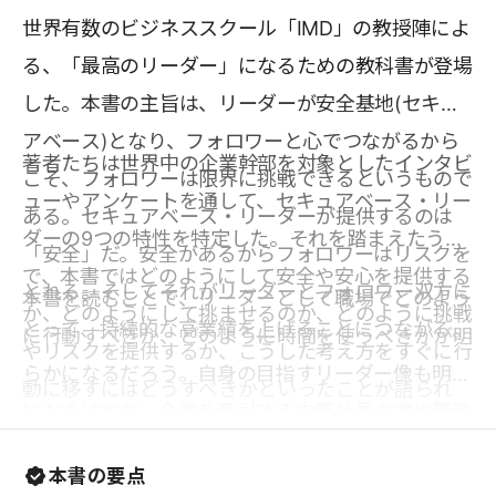
世界有数のビジネススクール「IMD」の教授陣によ
る、「最高のリーダー」になるための教科書が登場
した。本書の主旨は、リーダーが安全基地(セキュ
アベース)となり、フォロワーと心でつながるから
著者たちは世界中の企業幹部を対象としたインタビ
こそ、フォロワーは限界に挑戦できるというもので
ューやアンケートを通して、セキュアベース・リー
ある。セキュアベース・リーダーが提供するのは
ダーの9つの特性を特定した。それを踏まえたうえ
「安全」だ。安全があるからフォロワーはリスクを
で、本書ではどのようにして安全や安心を提供する
とれる。そしてそれがリーダーとフォロワー双方に
本書を読むことで、リーダーとして職場でどのよう
か、どのようにして挑ませるのか、どのように挑戦
とって、持続的な高業績を上げることにつながる。
に行動すべきか、どのように時間を使うべきかが明
やリスクを提供するか、こうした考え方をすぐに行
らかになるだろう。自身の目指すリーダー像も明確
動に移すにはどうすべきかといったことが語られ
になるはずだ。企業を牽引する中堅社員の方や管理
る。また9つの特性を伸ばすための具体的な方法が
職の方に、ぜひお読みいただきたい一冊である。
提示されているのもポイントだ。
本書の要点