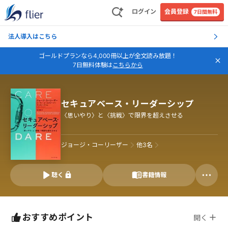
ログイン
会員登録
7日間無料
法人導入はこちら
ゴールドプランなら4,000冊以上が全文読み放題！
7日無料体験は
こちらから
セキュアベース・リーダーシップ
〈思いやり〉と〈挑戦〉で限界を超えさせる
ジョージ・コーリーザー
他
3
名
聴く
書籍情報
おすすめポイント
開く