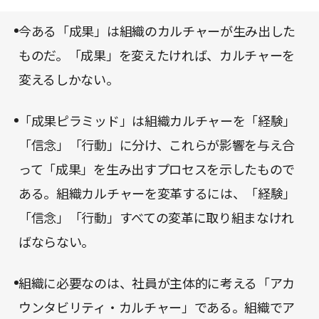
み、目標とする「成果」へとつながる。本書が目指
すのは、社員一人ひとりが主体的に考え、行動する
今ある「成果」は組織のカルチャーが生み出した
「アカウンタビリティ・カルチャー」だ。このアカ
ものだ。「成果」を変えたければ、カルチャーを
ウンタビリティ・カルチャーを構築するためには
変えるしかない。
「成果ピラミッド」の全ての段に取り組むことが欠
「成果ピラミッド」は組織カルチャーを「経験」
かせないと著者は主張する。
「信念」「行動」に分け、これらが影響を与え合
って「成果」を生み出すプロセスを示したもので
ある。組織カルチャーを変革するには、「経験」
「信念」「行動」すべての変革に取り組まなけれ
ばならない。
組織に必要なのは、社員が主体的に考える「アカ
ウンタビリティ・カルチャー」である。組織でア