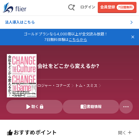
ログイン
会員登録
7日間無料
法人導入はこちら
ゴールドプランなら4,000冊以上が全文読み放題！
7日無料体験は
こちらから
会社をどこから変えるか?
ロジャー・コナーズ
トム・スミス
聴く
書籍情報
おすすめポイント
開く