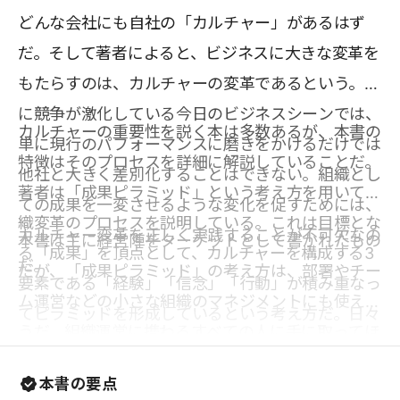
どんな会社にも自社の「カルチャー」があるはず
だ。そして著者によると、ビジネスに大きな変革を
もたらすのは、カルチャーの変革であるという。特
に競争が激化している今日のビジネスシーンでは、
カルチャーの重要性を説く本は多数あるが、本書の
単に現行のパフォーマンスに磨きをかけるだけでは
特徴はそのプロセスを詳細に解説していることだ。
他社と大きく差別化することはできない。組織とし
著者は「成果ピラミッド」という考え方を用いて組
ての成果を一変させるような変化を促すためには、
織変革のプロセスを説明している。これは目標とな
カルチャー変革を正しく実践することが不可欠なの
本書は主に経営陣をターゲットとして書かれたもの
る「成果」を頂点として、カルチャーを構成する3
だ。
だが、「成果ピラミッド」の考え方は、部署やチー
要素である「経験」「信念」「行動」が積み重なっ
ム運営などの小さな組織のマネジメントにも使えそ
てピラミッドを形成しているという考え方だ。日々
うだ。組織運営に携わるすべての人に手に取ってほ
の社員の「経験」が「こうあるべき」という「信
しい一冊である。
念」を育み、その「信念」が主体的な「行動」を生
本書の要点