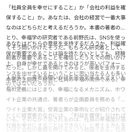
「社員全員を幸せにすること」か「会社の利益を確
保すること」か。あなたは、会社の経営で一番大事
なのはどちらだと考えるだろうか。本書の著者のひ
とり、幸福学の研究者である前野氏は、SNSを使っ
あなたはどちらの意見を支持するだろうか。利益確
てそう問いかけたそうだ。もちろん研究者として、
保が重要であることは論を待たないとしても、経験
前者が重要であることを確信したうえでの問いかけ
上、自身が幸せであるときのほうが高いパフォーマ
だった。しかし蓋を開けてみると、後者を支持する
ンスを出せているということに思い当たる人も多い
人が多く、著者の問いかけを全否定する人さえいた
本書の主題は、経営と社員の幸福の関係である。幸
のではないだろうか。
という。
福の定義にはじまり、幸福になるメカニズム、ホワ
イト企業の共通点、著者らが企画委員を務める「ホ
ワイト企業大賞」受賞企業の事例などが紹介されて
とくに経営者のなかには、「利益を確保しなければ
いる。そのなかで示されるのは、社員の幸福度が高
社員を幸せにすることはできない」と考える方も多
いほど会社の業績も伸びるという結論である。社員