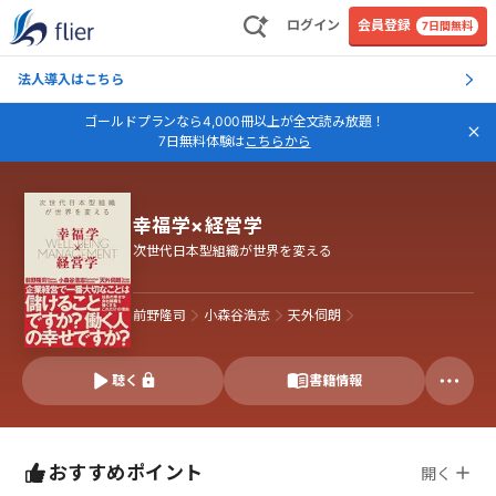
ログイン
会員登録
7日間無料
法人導入はこちら
ゴールドプランなら4,000冊以上が全文読み放題！
7日無料体験は
こちらから
幸福学×経営学
次世代日本型組織が世界を変える
前野隆司
小森谷浩志
天外伺朗
聴く
書籍情報
おすすめポイント
開く