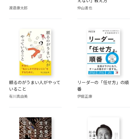
えない」教え方
渡邉康太郎
仲山進也
頼るのがうまい人がやって
リーダーの「任せ方」の順
いること
番
有川真由美
伊庭正康