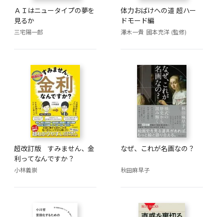
ＡＩはニュータイプの夢を
体力おばけへの道 超ハー
見るか
ドモード編
三宅陽一郎
澤木一貴
國本充洋 (監修)
超改訂版 すみません、金
なぜ、これが名画なの？
利ってなんですか？
小林義崇
秋田麻早子