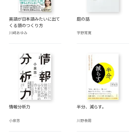
英語が日本語みたいに出て
庭の話
くる頭のつくり方
川﨑あゆみ
宇野常寛
情報分析力
半分、減らす。
小泉悠
川野泰周