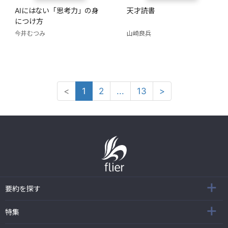
AIにはない「思考力」の身
天才読書
につけ方
今井むつみ
山崎良兵
<
1
2
...
13
>
要約を探す
特集