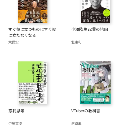
すぐ役に立つものはすぐ役
小澤隆生 起業の地図
に立たなくなる
荒俣宏
北康利
忘我思考
VTuberの教科書
伊藤東凌
河崎翆