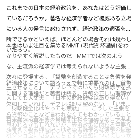
これまでの日本の経済政策を、あなたはどう評価し
ているだろうか。著名な経済学者など権威ある立場
にいる人の発言に惑わされず、経済政策の適否を判
断できるかといえば、ほとんどの場合それは疑わし
本書はいま注目を集めるMMT (現代貨幣理論)をわ
いだろう。
かりやすく解説したものだ。MMTでは次のよう
な、主流派の経済学では考えられないような主張が
次々に登場する。「貨幣を創造することは負債を発
経済政策について語るうえで特に重要なのは、貨幣
生させること」「デフレ下ではいくら財政赤字を拡
に関する理論だと著者は語る。貨幣の正しい理解が
大しても大丈夫」「日本の財政破綻はあり得ない」
欠如していれば、デフレ脱却は望めない。「いまさ
「財政健全化はやっても無駄」……こうした主張を
ら貨幣のことなど言われなくてもわかっている」と
頭ごなしに否定するのは簡単だろう。しかし一度よ
日本経済の再生は、貨幣を正しく理解することから
思われるかもしれないが、経済政策に関わる重要な
く考えてみてほしい。はたして既存の経済学の理論
始まる。貨幣理解について総点検するうえで、本書
ポジションにいる人たちですら貨幣についてしっか