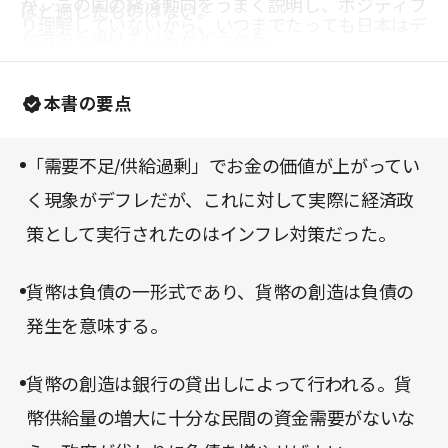
が、この国の経済動向をうまく説明し、ポジティブ
ほど適したものはない。
り理解していないから、いつまでたっても日本はデ
な方向へ導けているかどうかを。
フレから抜け出せていないのではないか――著者に
そう指摘され、目からウロコが落ちた。
本書の要点
「需要不足/供給過剰」でお金の価値が上がってい
く現象がデフレだが、これに対して実際に経済政
策として実行されたのはインフレ対策だった。
貨幣は負債の一形式であり、貨幣の創造は負債の
発生を意味する。
貨幣の創造は銀行の貸出しによって行われる。貨
幣供給量の増大に十分な民間の資金需要がないな