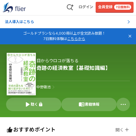
ログイン
会員登録
7日間無料
法人導入はこちら
ゴールドプランなら4,000冊以上が全文読み放題！
7日無料体験は
こちらから
目からウロコが落ちる
奇跡の経済教室【基礎知識編】
中野剛志
聴く
書籍情報
おすすめポイント
開く