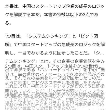
本書は、中国のスタートアップ企業の成長のロジッ
クを解説する本だ。本書の特徴は以下の3点であ
る。
1つ目は、「システムシンキング」と「ピクト図
解」で中国スタートアップの急成長のロジックを解
明し、一目でわかるように図示したことだ。「シス
テムシンキング」とは、その企業の企業価値を生み
2つ目は、中国スタートアップ企業を3つの世代に
出す源泉である「バリュードライバー」を中心に据
分け、前の世代のイノベーションを次の世代がどの
え、それぞれの要素をループ図で図示したものだ。
ように利用してビジネスモデルを構築したのかが説
これにより、中国スタートアップがどのように好循
明されていることだ。前の世代が築いたインフラを
環を生み出し、成長を遂げたのかが直感的に理解で
3つ目は、急成長した中国スタートアップの共通点
上手に利用しているからこそ、中国スタートアップ
きる。加えて、ピクトグラムや矢印などでビジネス
がわかることだ。これはそのまま、日本企業にも応
は少ない資金でも急成長できたのだ。