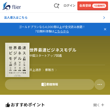
ログイン
会員登録
7日間無料
法人導入はこちら
ゴールドプランなら4,000冊以上が全文読み放題！
7日無料体験は
こちらから
世界最速ビジネスモデル
中国スタートアップ図鑑
井上達彦
鄭雅方
書籍情報
おすすめポイント
開く