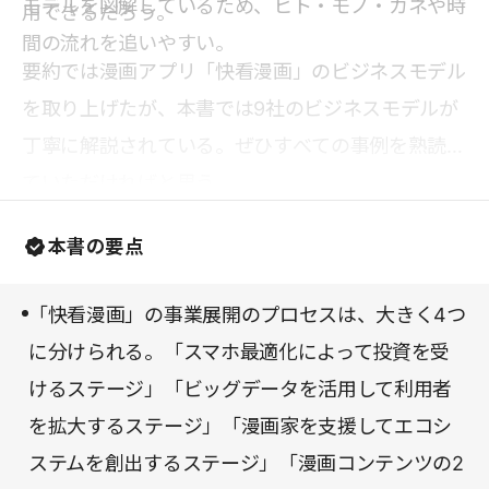
モデルを図解しているため、ヒト・モノ・カネや時
用できるだろう。
間の流れを追いやすい。
要約では漫画アプリ「快看漫画」のビジネスモデル
を取り上げたが、本書では9社のビジネスモデルが
丁寧に解説されている。ぜひすべての事例を熟読し
ていただければと思う。
本書の要点
「快看漫画」の事業展開のプロセスは、大きく4つ
に分けられる。「スマホ最適化によって投資を受
けるステージ」「ビッグデータを活用して利用者
を拡大するステージ」「漫画家を支援してエコシ
ステムを創出するステージ」「漫画コンテンツの2