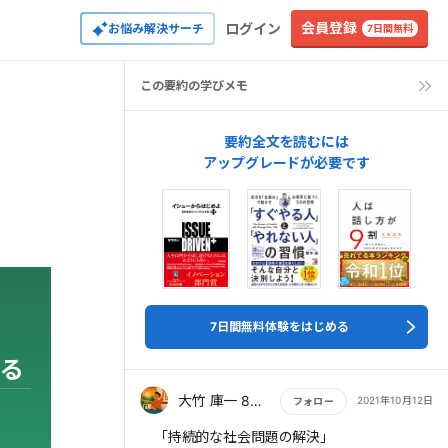
会員登録
ログイン
お悩み解決サーチ
7日間無料
この要約の学びメモ
要約全文を読むには
アップグレードが必要です
7日間無料体験をはじめる
る
大竹 庫一 860×Kura
2021年10月12日
フォロー
もっと読む
「持続的な社会問題の解決」