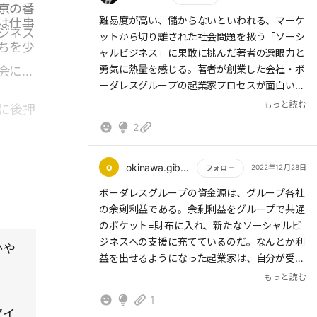
ことで、文化の違いを超えてお互いを理解しあ
京の番
のか？他社からの協力を得て技術を導入するの
う姿を見て、ビジネスは社会問題を直接的に解
もっと読む
難易度が高い、儲からないといわれる、マーケ
は仕事
か？さまざまだと思います。決めては何か？企
ジネス
決する手段になります。
ットから切り離された社会問題を扱う「ソーシ
画段階の儲けるシステム、つまり経営価値と手
ちを少
ャルビジネス」に果敢に挑んだ著者の選眼力と
段や手段のリスクなどのバランスが重要になっ
ボーダレスグループのビジネスは、「ソーシ
勇気に熱量を感じる。著者が創業した会社・ボ
会に役
てくるのでしょう。
ャルコンセプト」、「制約条件」、「ビジネス
ーダレスグループの起業家プロセスが面白い。
モデル」の3つの要素で構成されます。
もっと読む
に後押
どの企業も所有資産や技術ノウハウでソーシャ
まず、新卒、第二新卒の場合には、3人一組に
ルビジネスに挑戦したいと思うので、シーズと
2
社会問題の「現状」と、問題解決により実現
1000万円を渡し、1年間起業を体験する場を提
ニーズの往復が必要です。
したい「理想の姿」、そして理想と現状のギャ
供する。1年後に自らのビジネスプランを完成
ップを埋めるための「HOW」を定義したいも
させ、グループ各社の全社長が参加する「社長
o
okinawa.gibson39
2022年12月28日
フォロー
のですものです。
会」で、全会一致の賛同が得られたら、会社が
もっと読む
ボーダレスグループの資金源は、グループ各社
社会問題の「現状」は、誰のどんな課題なの
設立され、自身の描いたプランを実装していく
の余剰利益である。余剰利益をグループで共通
かを明確に描き出す必要があります。どこの誰
ことが可能になるフレームだ。
のポケット=財布に入れ、新たなソーシャルビ
の課題を解決するのかをはっきりさせる必要が
ジネスへの支援に充てているのだ。なんとか利
あります。
かや
そして、事業開始後も伴走型の支援を継続し、
益を出せるようになった起業家は、自分が受け
マーケティングやバックオフィス業務をサポー
た恩を次のチャレンジャーに送る。この仕組み
ソーシャルビジネスを成立させるには、非効
もっと読む
トしたりして、社会起業家たちを全面的に支え
は「恩送り」と呼ばれ、グループ内の相互扶助
率や高コストといったさまざまな制約が生じま
る。なんとか利益を出せるようになった起業家
1
エコシステムの柱となっている。
す。
ザイ
は、自分が受けた恩を次のチャレンジャーに送