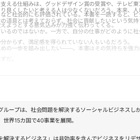
を支える仕組みは、グッドデザイン賞の受賞や、テレビ東
より良くしたいと考える人は少なくないだろう。本来、人
るなど社会的にも評価されている。本書を一読すると、ビ
けの道具とは考えておらず、社会に貢献したいという気持
変えようとする意気込みが力強く伝わってくる。
ているのではないか。一方で、自分の仕事がどのように社
か分からず、満足感を得られていない人もいるだろう。
ための一歩を踏み出したい――。本書はその気持ちを強力
はずだ。
点
グループは、社会問題を解決するソーシャルビジネスし
。世界15カ国で40事業を展開。
を解決するビジネス」は非効率を含んでビジネスをリデ