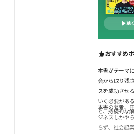
聴
おすすめ
本書がテーマ
会から取り残
スを成功させ
いく必要があ
本書の著者、
と、持続的な
ジネスしかや
らず、社会起