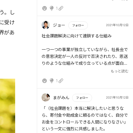
ただろう。この要約に出会えてよかった。
1
う。し
に受け
ジョー
2021年10月12日
フォロー
界があ
もっと読む
社会課題解決に向けて連鎖する仕組み
一つ一つの事業が独立していながら、社長会で
の意思決定が一人の反対で否決されたり、恩送
りのような仕組みで成り立っている点が面白
い。「社会課題解決」という強いパーパスで繋
もっと読む
がっているからこそだと思う。
1
私はハチドリ電力ユーザーだが、自分が電力供
給元を選べ、且つ支払いの一部が社会貢献に使
用されている点が素敵だと感じている。社会貢
まがみん
2021年10月12日
フォロー
献したいけど何をして良いかわからない顧客、
もっと読む
「（社会課題を）本当に解決したいと思うな
社会課題に対して起業したいけど一人では難し
ら、寄付金や助成金に頼るのではなく、自分で
い人は多いと思う。ボーダレス・ジャパンは社
お金をコントロールできる人間になりなさい」
会の仕組みとしてそういう人たちを巻き込む場
という一文に強烈に共感しました。
になるのでしょう。