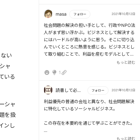
ジネスで解決できる」とわかった今、希望の光
信念があるのだろうか。
は見えている。
成功している人を見るとつい信念という言葉を
masa
2021年10月12日
フォロー
思い浮かべるが、信念とはやっていくうちに磨
もっと読む
社会問題の解決の担い手として、行政やNPO法
かれるものであって、初めからあった訳ではな
人がまず思い浮かぶ。ビジネスとして解決する
いのだろう。
にはハードルが高いように思う。そこに切り込
んでいくところに熱意を感じる。ビジネスとし
て取り組むことで、利益を産むモデルとして、
らない
事業の継続性や、多くの人を巻き込むことも期
もっと読む
ーシャ
待できる。この熱意や考え方を参考にしたい。
1
ている
読書して必ず学びを得る者
2021年10月12日
フォロー
もっと読む
利益優先の普通の会社と異なり、社会問題解決
ーシャ
に特化しているソーシャルビジネス。
題を扱
この存在を本要約を通じて学ぶことができた。
インし
flierを使っていなければ出会えない存在であっ
もっと読む