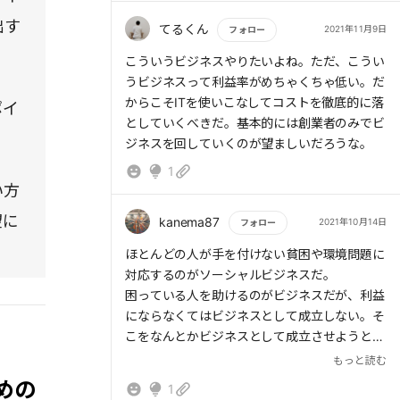
ビジネスモデルは、組み立ててそれで終わり
る「恩送り」として、ボーダレスグループ内の
出す
ボーダーレスジャパンという組織に興味を持っ
てるくん
2021年11月9日
ではありません。仮説に基づいて試行錯誤を繰
フォロー
相互扶助エコシステムの柱となっている。
た
り返し、条件を満たす別のアイデアを作って再
もっと読む
こういうビジネスやりたいよね。ただ、こうい
挑戦する必要があります。
このビジネスモデルは他にも「孤立回避」「リ
うビジネスって利益率がめちゃくちゃ低い。だ
社会問題を解決するためには、消費者の側
バイバルプラン」などを導入し、さも革新的に
からこそITを使いこなしてコストを徹底的に落
ポイ
も、それぞれの立場で今できることをやるとい
事業を推し進めているが、このアイディアに至
としていくべきだ。基本的には創業者のみでビ
う姿勢が重要です。
るまでの道程はどれほどであったのか考えると
ジネスを回していくのが望ましいだろうな。
頭がさがる思いだ。
1
・私見
い方
社会問題を解決するためには、消費者の側
著者のこのアントレプレナーシップの根底に
も、それぞれの立場で今できることをやるとい
望に
は、アフリカの子どもたちの貧困問題を解決し
kanema87
2021年10月14日
フォロー
う姿勢が大切になってきます。ボーダレス・ジ
たいという、一途な情熱に端を発している。手
もっと読む
ほとんどの人が手を付けない貧困や環境問題に
ャパンは、ソーシャルビジネス特有の難しさを
段として「ビジネスによる解決」をスピード感
対応するのがソーシャルビジネスだ。
踏まえ、社会起業家を支援するプラットフォー
を持ってプラットフォームを作り、社会起業家
困っている人を助けるのがビジネスだが、利益
ム企業へと進化しています。
養成所「ボーダレスアカデミー」を創設した。
にならなくてはビジネスとして成立しない。そ
私たちも協力できることはたくさんあるはず
こをなんとかビジネスとして成立させようとす
です。
「きれいな社会」を作りたいという気持ちは、
る意気込みが素晴らしい。
もっと読む
少なからず我々の心の中の根底に流れているは
筆者はどんなマインドなのだろうか。このビジ
めの
ずだ。本のタイトル通り「9割の社会問題はビ
1
ネスをするのは自分しかいないという確固たる