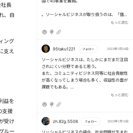
国で40事業を展開。
全社長
れ、自
。ソーシャルビジネスが取り扱うのは、「儲か
らない」とマーケットから放置されている社会
もっと読む
問題だ。
ィング
資本主義社会におけるビジネスの本質は、効率
の追求である。しかしソーシャルビジネスは、
95taku1221
2023年1月24日
フォロー
に支え
効率性の低さを理由に対象とされにくい人々や
もっと読む
ソーシャルビジネスは、たしかにまだまだ注目
地域の問題を扱う。そうした非効率も含めて、
されにくい分野であると思う。
経済性が成り立つようビジネスをリデザインし
また、コミュニティビジネス同等に社会貢献性
なければならない。
が高くなってしまう場合も多く、収益性の面が
課題でもある。
社会問題の解決は、政府や自治体、NPOの役
ボーダレスジャパンは、その両面を確保してい
もっと読む
割だと考える人も多いだろう。しかし、持続的
利益を
く取り組みを実践しているので、ソーシャルビ
な社会問題の解決は、ビジネスのリデザインに
ジネス業界のパイオニアになると思う。
より消費者に受け入れられる仕組みが必要とな
の支援
る。慈善活動や公的な取り組みだけでは限界が
が受け
zh.82g.5508
2023年1月13日
フォロー
グルー
もっと読む
ソーシャルビジネスの場合、社会問題が生まれ