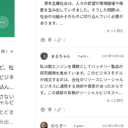
資本主義社会は、人々の欲望が環境破壊や格
差を生み出していきました。そうした問題は、
社会の仕組みそのものに切り込んでいく必要が
あります。
もっと読む
資本主義社会におけるビジネスの本質は、効
4
2
率の追求です。しかし、ソーシャルビジネス
は、効率性の低さを理由に対象とされにくい
開く
人々や地域の問題を扱います。そうした非効率
まるちゃん
2021年10月12日
フォロー
も含めて、経済性が成り立つようなビジネスが
もっと読む
私は脱エンジンを課題としてバッテリー製品の
ど、社
要請されています。
研究開発を進めています。このビジネスモデル
ソーシャルビジネスは、非効率を含んでビジ
ビジネ
が成立するのは、会社のリソースにソーシャル
ネスをデザインする必要があるため、従来型の
ビジネスに通用する技術や資産があったからで
込んで
ビジネスより難易度は上がります。それゆえ、
す。この資産の有無がソーシャルビジネスへの
自らを社会起業家のためのプラットフォームが
さない
参入障壁を変えるのではないでしょうか？これ
もっと読む
ャルビ
必要です。
らがないとアイデア止まりの企画になってしま
4
1
とどま
います。
日本で家を借りられず日本社会で孤立してい
では、どうするか？イノベーションのジレンマ
み出し
た外国人留学生たちが、日本人とともに暮らす
のように外れることを承知で資産を手に入れる
のりぞー
2021年10月12日
フォロー