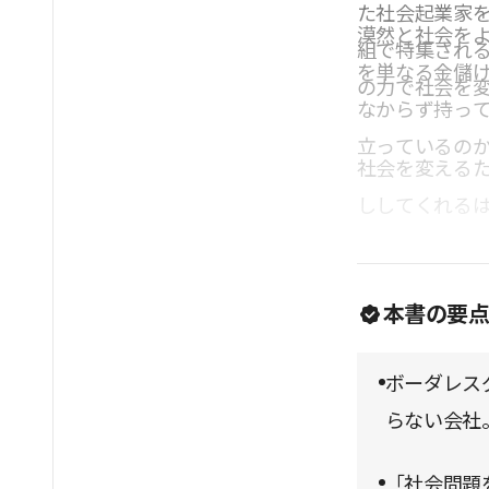
た社会起業家
漠然と社会を
組で特集され
を単なる金儲
の力で社会を
なからず持っ
立っているの
社会を変える
ししてくれる
本書の要
ボーダレス
らない会社
「社会問題