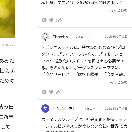
私自身、学生時代は遺児の貧困問題のボランテ
ィアに当事者として参加していましたが、「寄
もっと読む
付を募るのも大切だけど、最終的には遺児家庭
1
そのものが経済的に自立する必要あるよな」と
いう当時の気持ちを思い出しました。
欲望ドリブン、または資本主義ハックという形
Shomba
2025年10月12日
フォロー
での起業を否定はできないし、なんなら私自身
ttyimages
もっと読む
> ビジネスモデルは、基本設計となる4P(プロ
も興味あるのですが、本著の「社会課題を解決
ダクト、プライス、プレイス、プロモーショ
する」という資本主義の価値観に縛られない形
あるた
ン)や、差別化のポイントを押さえる必要があ
での起業がもっと注目しようと思いましたし、
る。そのために、ボーダレスグループでは、
社会起
世間的に知ってほしいとも思いました
「商品サービス」「顧客と課題」「今ある選択
ための
肢との違い」「顧客ベネフィット」という5つ
もっと読む
の観点から考えるようにしている。
踏み出
サ
サンショ三世
2023年12月17日
フォロー
二新卒
もっと読む
ボーダレスグループは、社会問題を解決するソ
ーシャルビジネスしかやらない会社。世界15カ
供して