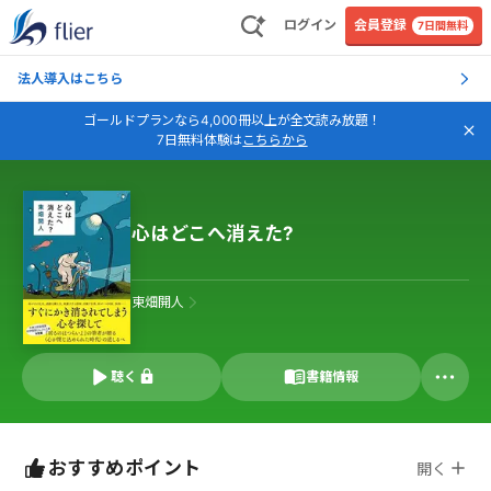
ログイン
会員登録
7日間無料
法人導入はこちら
ゴールドプランなら4,000冊以上が全文読み放題！
7日無料体験は
こちらから
心はどこへ消えた?
東畑開人
聴く
書籍情報
おすすめポイント
開く