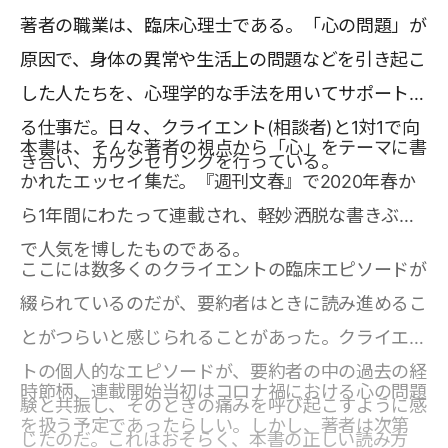
著者の職業は、臨床心理士である。「心の問題」が
原因で、身体の異常や生活上の問題などを引き起こ
した人たちを、心理学的な手法を用いてサポートす
る仕事だ。日々、クライエント(相談者)と1対1で向
本書は、そんな著者の視点から「心」をテーマに書
き合い、カウンセリングを行っている。
かれたエッセイ集だ。『週刊文春』で2020年春か
ら1年間にわたって連載され、軽妙洒脱な書きぶり
で人気を博したものである。
ここには数多くのクライエントの臨床エピソードが
綴られているのだが、要約者はときに読み進めるこ
とがつらいと感じられることがあった。クライエン
トの個人的なエピソードが、要約者の中の過去の経
時節柄、連載開始当初はコロナ禍における心の問題
験と共振し、そのときの痛みを呼び起こすように感
を扱う予定であったらしい。しかし、著者は次第
じたのだ。これはおそらく、本書の正しい読み方