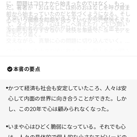
に、問題はコロナから始まったのではなく、もっと
だ。著者が「おはなしには別のおはなしを呼び覚ま
前から始まっていたのだと気づくようになる。そし
す深い力がある」というように、その痛みによっ
心という繊細な問題を扱っていながら、堅苦しくも
て、タイトルの「心はどこへ消えた?」という問い
て、要約者の中の何かがリセットされたと思う。
深刻にもなりすぎない。軽快な筆致で、ユーモアを
にたどり着く。
交えながら、真摯に心の問題に切り込んでいく。コ
ロナ禍という大きな波に飲まれて、個人の心が顧み
られづらくなっている今、多くの人に手にとってい
本書の要点
ただきたい一冊だ。
かつて経済も社会も安定していたころ、人々は安
心して内面の世界に向き合うことができた。しか
し、この20年で心は顧みられなくなった。
いまや心はひどく脆弱になっている。それでも心