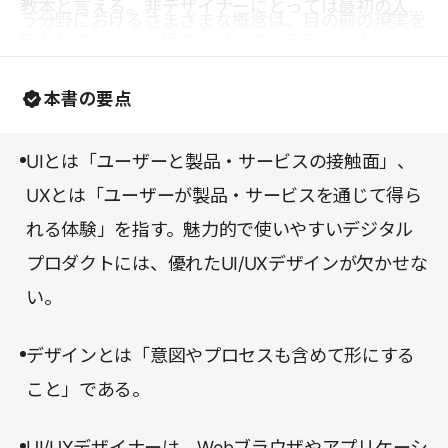
教本と言える。非デザイナーにとっては最初の入り
う分野におけるさまざまな概念は、目の前の現実を
口として、ある程度キャリアのあるデザイナーにと
捉え、問題を解決するために発展してきた。そして
ってはこれまでの知識を体系的に整理する枠組みと
こういった概念を学ぶことは、デザイナーとしての
本書の要点
して、大いに役立つ一冊である。
実力を上げること、そして非デザイナーにとっては
デザインという分野を理解することに直結する。
UIとは「ユーザーと製品・サービスの接触面」、
UXとは「ユーザーが製品・サービスを通じて得ら
れる体験」を指す。魅力的で使いやすいデジタル
プロダクトには、優れたUI/UXデザインが欠かせな
い。
デザインとは「意図やプロセスも含めて形にする
こと」である。
UI/UXデザイナーは、Webブラウザやアプリケーシ