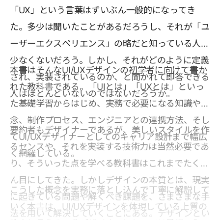
「UX」という言葉はずいぶん一般的になってき
た。多少は聞いたことがあるだろうし、それが「ユ
ーザーエクスペリエンス」の略だと知っている人も
少なくないだろう。しかし、それがどのように定義
本書はそんなUI/UXデザインの初学者に向けて書か
され、実装されているのか、と聞かれて即答できる
れた教科書である。「UIとは」「UXとは」といっ
人はほとんどいないのではないだろうか。
た基礎学習からはじめ、実務で必要になる知識や概
念、制作プロセス、エンジニアとの連携方法、そし
要約者もデザイナーであるが、美しいスタイルを作
てUI/UXデザイナーとしてのキャリア設計まで幅広
るセンスや、それを実装する技術力は当然必要であ
く網羅している。
り、そういった点を学べる教科書はこれまでたくさ
ん目にしてきた。しかしデザインの本質とは、現実
こうした概念を実務に落とし込んで丁寧に解説して
に起きている問題や解くべき課題を、さまざまな手
いく本書は、UI/UXデザインを体現している上質の
法を用いて解決していくことにある。デザインとい