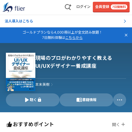
ログイン
会員登録
7日間無料
法人導入はこちら
ゴールドプランなら4,000冊以上が全文読み放題！
7日無料体験は
こちらから
現場のプロがわかりやすく教える
UI/UXデザイナー養成講座
本末英樹
聴く
書籍情報
おすすめポイント
開く