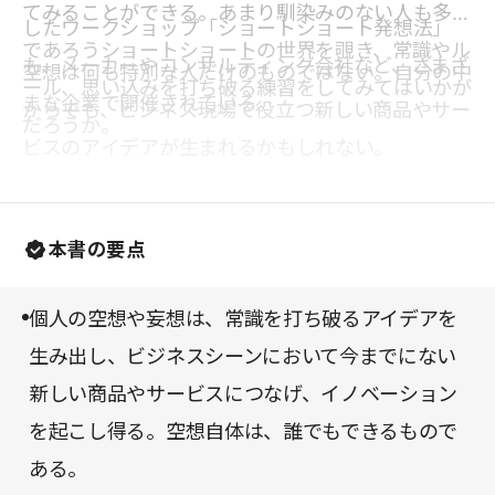
てみることができる。あまり馴染みのない人も多い
したワークショップ「ショートショート発想法」
であろうショートショートの世界を覗き、常識やル
も、メーカーやコンサルティング会社など、さまざ
空想は何も特別な人だけのものではない。自分の中
ール、思い込みを打ち破る練習をしてみてはいかが
まな企業で開催されている。
からでも、ビジネス現場で役立つ新しい商品やサー
だろうか。
ビスのアイデアが生まれるかもしれない。
本書の要点
個人の空想や妄想は、常識を打ち破るアイデアを
生み出し、ビジネスシーンにおいて今までにない
新しい商品やサービスにつなげ、イノベーション
を起こし得る。空想自体は、誰でもできるもので
ある。