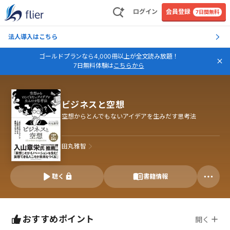
ログイン
会員登録
7日間無料
法人導入はこちら
ゴールドプランなら4,000冊以上が全文読み放題！
7日無料体験は
こちらから
ビジネスと空想
空想からとんでもないアイデアを生みだす思考法
田丸雅智
聴く
書籍情報
おすすめポイント
開く