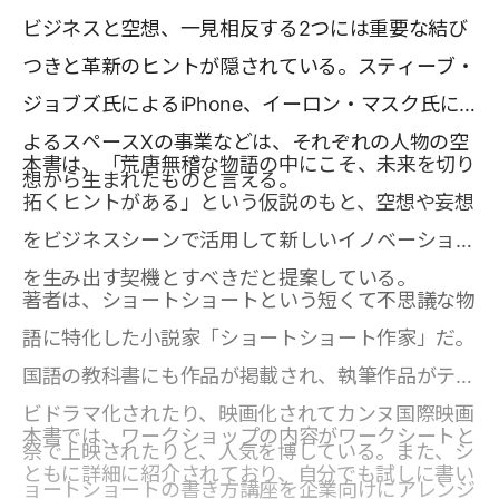
ビジネスと空想、一見相反する2つには重要な結び
つきと革新のヒントが隠されている。スティーブ・
ジョブズ氏によるiPhone、イーロン・マスク氏に
よるスペースⅩの事業などは、それぞれの人物の空
本書は、「荒唐無稽な物語の中にこそ、未来を切り
想から生まれたものと言える。
拓くヒントがある」という仮説のもと、空想や妄想
をビジネスシーンで活用して新しいイノベーション
を生み出す契機とすべきだと提案している。
著者は、ショートショートという短くて不思議な物
語に特化した小説家「ショートショート作家」だ。
国語の教科書にも作品が掲載され、執筆作品がテレ
ビドラマ化されたり、映画化されてカンヌ国際映画
本書では、ワークショップの内容がワークシートと
祭で上映されたりと、人気を博している。また、シ
ともに詳細に紹介されており、自分でも試しに書い
ョートショートの書き方講座を企業向けにアレンジ