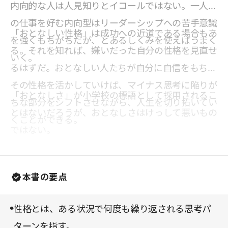
内向的な人は人見知りとイコールではない。一人で
の仕事を好む内向型はリーダーシップへの苦手意識
「おとなしい性格」は成功への近道である場合もあ
を強くもちがちだが、とあるしくみを使えばうまく
る。それを知れば、嫌いだった自分の性格を見直せ
いく。
るはずだ。おとなしい人たちが自分に自信をもち、
その性格を活かしていけば、マイナス思考に陥りが
「おとなしさ」が小学校の標語として採用されるこ
ちな部分をシフトさせながら、人生を切り拓いてい
とはないだろうが、おとなしさはけっして悪いもの
くことができる。
ではない。
本書の要点
性格とは、ある状況で何度も繰り返される思考パ
ターンを指す。