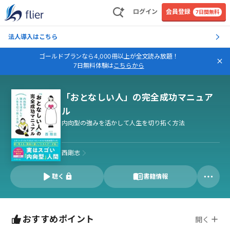
ログイン
会員登録
7日間無料
法人導入はこちら
ゴールドプランなら4,000冊以上が全文読み放題！
7日無料体験は
こちらから
「おとなしい人」の完全成功マニュア
ル
内向型の強みを活かして人生を切り拓く方法
西剛志
聴く
書籍情報
おすすめポイント
開く