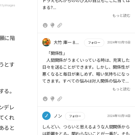
ドラえもんからののび太の自立もここに当ては
つまり、学んで練習することで人間関係は改善
ettyimages
まる?
し、「幸せな人」になれるのだ。
ちょうど日テレ版ドラえもんの記事を読んだあ
もっと読む
とだからのび太が浮かんだのかもw
> 《犠牲者》は《クリエイター》に、《迫害
願に陥
者》は《チャレンジャー》に、《救済者》は
大竹 庫一 860×Kura
2024年10月15日
フォロー
《コーチ》に変わるのだ。「どろどろ」が「幸
もっと読む
「関係性」
せ」に逆転する瞬間である。これを心理学用語
人間関係がうまくいっている時は、充実した
で「TED」(The Empowerment Dynamics)と言
うとす
日々を送ることができます。しかし、関係性が
い、どろどろトライアングルが自信とエネルギ
悪くなると毎日が楽しめず、暗い気持ちになっ
ーの源になるのだ。
てきます。すべての悩みは対人関係の悩みで
す。
もっと読む
する。
今起きている出来事は事実ではなく、ものの
> 《クリエイター》になると、自ら道を切り拓
ンデレ
見方だと捉えてみませんか。どろどろトライア
けるようになる。誰かのせいにせず、自分で選
ングルの世界にいる時、人は嫌なもの（迫害
ノ
ノン
2024年10月14日
フォロー
てくれ
んだ道を行く。受け身の生き方から、能動的に
者）とみなしています。
幸せをつかみ取る存在へと華麗な変身を遂げる
もっと読む
しんどい、つらいと思えるような人間関係から
あると
人生は後悔と反省の連続です。振り返れば、
のだ。
は距離をとる。関わらないことが一番だ。そも