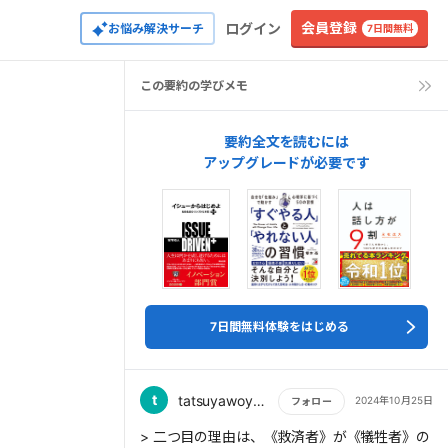
会員登録
ログイン
お悩み解決サーチ
7日間無料
この要約の学びメモ
要約全文を読むには
アップグレードが必要です
7日間無料体験をはじめる
t
tatsuyawoyoroshiku
2024年10月25日
フォロー
もっと読む
> 二つ目の理由は、《救済者》が《犠牲者》の