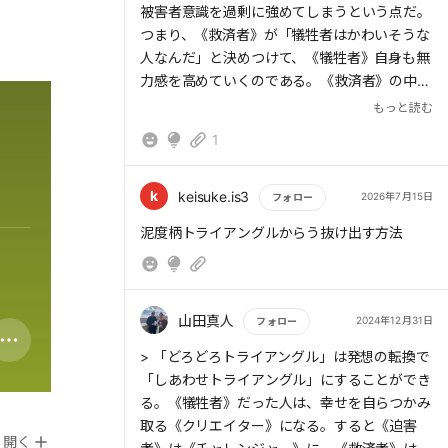
被害者意識を過剰に強めてしまうという点だ。
つまり、《救済者》が「犠牲者はかわいそうな
人なんだ」と決めつけて、《犠牲者》自身も無
力感を高めていくのである。《救済者》の中核
にあるのは「深い無価値感」であり、誰かを助
もっと読む
けることで無価値感を払拭しているのだ。
1
k
keisuke.is3
2026年7月15日
フォロー
> 人生は後悔と反省の連続
もっと読む
泥度柄トライアングルからう抜け出す方法
> 人生は後悔と反省の連続だ。振り返れば「あ
山田真人
2024年12月31日
フォロー
のとき、こうしておけばよかった」と思うこと
もっと読む
もあるだろう。しかし、それは選択を誤ったわ
> 「どろどろトライアングル」は発想の転換で
けでなく、そのときは最善を選んでいたはず
「しあわせトライアングル」にすることができ
だ。だから自分を責める必要はなく、むしろ褒
る。《犠牲者》だった人は、幸せを自らつかみ
めるべきなのである。
取る《クリエイター》になる。すると《迫害
開く