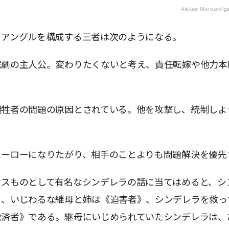
Aleksei Morozov/g
イアングルを構成する三者は次のようになる。
悲劇の主人公。変わりたくないと考え、責任転嫁や他力本
犠牲者の問題の原因とされている。他を攻撃し、統制しよ
ヒーローになりたがり、相手のことよりも問題解決を優先
セスものとして有名なシンデレラの話に当てはめると、シ
》、いじわるな継母と姉は《迫害者》、シンデレラを救っ
救済者》である。継母にいじめられていたシンデレラは、