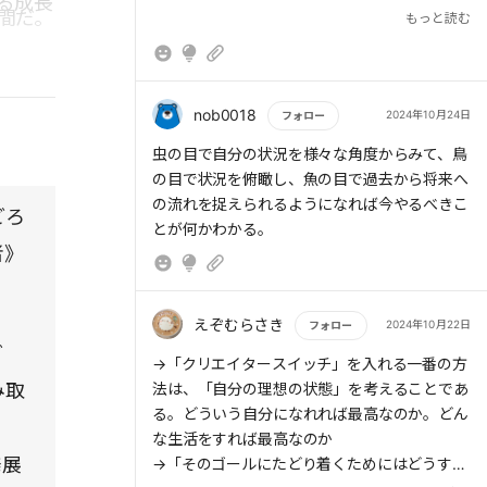
る成長
ャー》《コーチ》
間だ。
もっと読む
・《犠牲者》は他力本願
> 《犠牲者》の根底には「喪失体験」があり、
nob0018
2024年10月24日
フォロー
願いは叶わないと思っている。同時に、本心で
もっと読む
虫の目で自分の状況を様々な角度からみて、鳥
はあまり変わりたくないと考えている。
の目で状況を俯瞰し、魚の目で過去から将来へ
の流れを捉えられるようになれば今やるべきこ
> 《犠牲者》のままでいるメリットは、その立
どろ
とが何かわかる。
場がラクだから
者》
> 《迫害者》は《元犠牲者》であることも多
く、《迫害者》自身も自分を《犠牲者》と思っ
えぞむらさき
2024年10月22日
フォロー
ている。
グ
もっと読む
→「クリエイタースイッチ」を入れる一番の方
み取
> 《救済者》の行いが相手のためになっている
法は、「自分の理想の状態」を考えることであ
とは限らない
る。どういう自分になれれば最高なのか。どん
》
な生活をすれば最高なのか
発展
> その救済行為のせいで《犠牲者》の問題解決
→「そのゴールにたどり着くためにはどうすれ