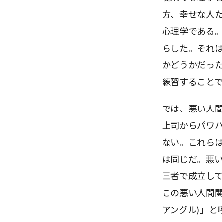
方、幸せな人
心理学である。
らした。それ
かどうかだっ
練習すること
では、悪い人
上司からパワ
ない。これら
は同じだ。悪
三者で成立し
この悪い人間関係は
アングル)」と