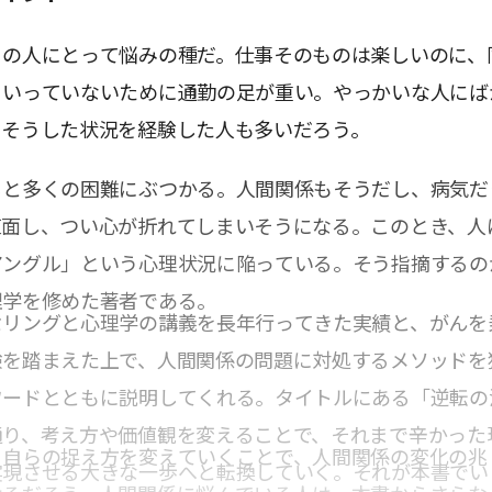
くの人にとって悩みの種だ。仕事そのものは楽しいのに、
くいっていないために通勤の足が重い。やっかいな人にば
。そうした状況を経験した人も多いだろう。
ると多くの困難にぶつかる。人間関係もそうだし、病気だ
直面し、つい心が折れてしまいそうになる。このとき、人
アングル」という心理状況に陥っている。そう指摘するの
理学を修めた著者である。
セリングと心理学の講義を長年行ってきた実績と、がんを
験を踏まえた上で、人間関係の問題に対処するメソッドを
ワードとともに説明してくれる。タイトルにある「逆転の
通り、考え方や価値観を変えることで、それまで辛かった
る自らの捉え方を変えていくことで、人間関係の変化の兆
実現させる大きな一歩へと転換していく。それが本書でい