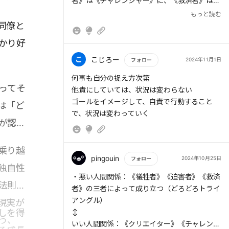
者》は《チャレンジャー》に、《救済者》は
《コーチ》になり、お互いを成長させる関係へ
もっと読む
と発展していく。
同僚と
> 人を助けることは、やりようによっては相手
かり好
の力を奪ってしまう。本当はその人のためにな
りたいと考えていても、思ったような成果が上
こ
こじろー
2024年11月1日
フォロー
がらない。そんなときは《救済者》から《コー
もっと読む
何事も自分の捉え方次第
チ》になろうとするとよい
ってそ
他責にしていては、状況は変わらない
ゴールをイメージして、自責で行動すること
は「ど
で、状況は変わっていく
が認定
乗り越
pingouin
2024年10月25日
フォロー
独自性
もっと読む
・悪い人間関係：《犠牲者》《迫害者》《救済
法則」
者》の三者によって成り立つ（どろどろトライ
アングル）
現実が
しを得
↕️
う、
いい人間関係：《クリエイター》《チャレンジ