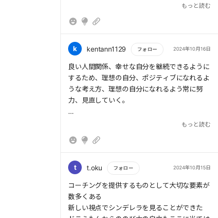
（HimaJinとしては）
もっと読む
Ｑ思考や価値観転換で現実がどう変わります
か？
k
kentann1129
2024年10月16日
フォロー
もっと読む
良い人間関係、幸せな自分を継続できるように
するため、理想の自分、ポジティブになれるよ
うな考え方、理想の自分になれるよう常に努
力、見直していく。
もっと読む
> 従来の心理学者は病んだ人たちから「何が問
題なのか」を研究していた。一方、幸せな人た
ちを集めて「何がうまくいくか」を研究したの
が、ポジティブ心理学である。2002年に行わ
t
t.oku
2024年10月15日
フォロー
れた「幸せな人」の研究は驚くべき結果をもた
もっと読む
コーチングを提供するものとして大切な要素が
らした。それは、「不幸な人」と「幸せな人」
数多くある
の違いは、よい人間関係があるかどうかだった
新しい視点でシンデレラを見ることができた
のである。そして、人間関係はスキルである。