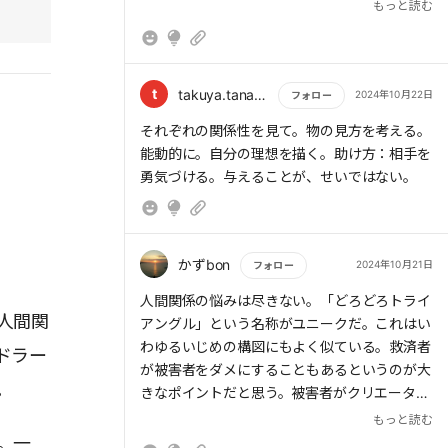
能力が育たないから
ばいいのか」と、脳が自然と逆算し、未来から
もっと読む
時間が流れてくる。
・《犠牲者》は自分にはいいところがないと思
> 《救済者》が《犠牲者》の被害者意識を過剰
っている。一方、《クリエイター》は「自分に
に強めてしまうという点
は強みがあり、課題を乗り越えられる」と考え
t
takuya.tanaka1976
2024年10月22日
フォロー
ている。自分の中に「強み」を見つけて、そこ
もっと読む
それぞれの関係性を見て。物の見方を考える。
> 《救済者》の中核にあるのは「深い無価値
にフォーカスすることが「クリエイターマイン
能動的に。自分の理想を描く。助け方：相手を
感」であり、誰かを助けることで無価値感を払
ド」への近道といえる。
勇気づける。与えることが、せいではない。
拭している
> 主導権を自分が持っていると思っているか、
相手が持っていると思っているかどうかが《犠
かずbon
2024年10月21日
フォロー
牲者》と《クリエイター》の違い
もっと読む
人間関係の悩みは尽きない。「どろどろトライ
人間関
アングル」という名称がユニークだ。これはい
わゆるいじめの構図にもよく似ている。救済者
ドラー
> 《クリエイター》は「自分には強みがあり、
が被害者をダメにすることもあるというのが大
。
課題を乗り越えられる」と考えている。自分の
きなポイントだと思う。被害者がクリエーター
中に「強み」を見つけて、そこにフォーカスす
に、救済者がコーチという発想の転換がもっと
もっと読む
ることが「クリエイターマインド」への近道
詳しく知りたい。
。一