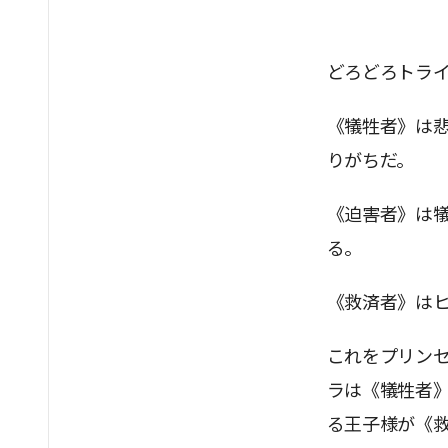
どろどろトラ
《犠牲者》は
りがちだ。
《迫害者》は
る。
《救済者》は
これをプリン
ラは《犠牲者
る王子様が《