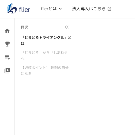
法人導入はこちら
flierとは
目次
「どろどろトライアングル」と
は
「どろどろ」から「しあわせ」
へ
【必読ポイント】 理想の自分
になる