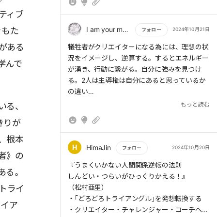
ティブ
I am your mother
をもた
2024年10月21日
フォロー
がある
もっと読む
犠牲者がクリエイターになる為には、理想の状
況をイメージし、逆算する。するとエネルギー
学んで
が湧き、行動に繋がる。自分に強みを見つけ
る。2人は主導権は自分にあると思っているか
の違い
人を助けるには救済者からコーチになろう。
もっと読む
いる、
迫害者はチャレンジャーになり、幸せトライア
きりが
ングルが回る。
、根本
H
HimaJin
2024年10月20日
フォロー
者》の
もっと読む
『うまくいかない人間関係逆転の法則
ある。
しんどい・つらいがひっくりかえる！』
（松村亜里）
ラマトライ
・｢どろどろトライアングル｣を発想転換する
ライア
・クリエイター・チャレンジャー・コーチへ