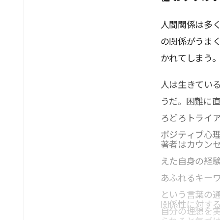
人間関係は多
の関係がうま
かれてしまう
人は生きてい
うだ。困難に
ろどろトライ
ポジティブ心
著者はカウン
えた自身の経
あふれるキー
という言葉の
関係性に対す
自分の理想を