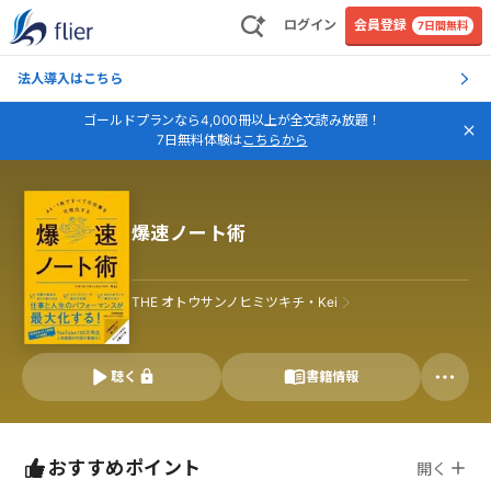
ログイン
会員登録
7日間無料
法人導入はこちら
ゴールドプランなら4,000冊以上が全文読み放題！
7日無料体験は
こちらから
爆速ノート術
THE オトウサンノヒミツキチ・Kei
聴く
書籍情報
おすすめポイント
開く