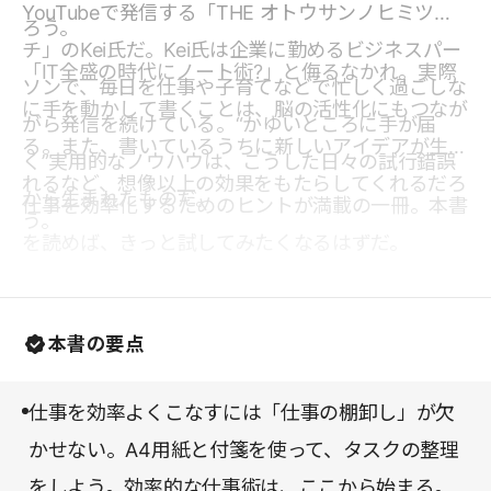
YouTubeで発信する「THE オトウサンノヒミツキ
ろう。
チ」のKei氏だ。Kei氏は企業に勤めるビジネスパー
「IT全盛の時代にノート術?」と侮るなかれ。実際
ソンで、毎日を仕事や子育てなどで忙しく過ごしな
に手を動かして書くことは、脳の活性化にもつなが
がら発信を続けている。“かゆいところに手が届
る。また、書いているうちに新しいアイデアが生ま
く”実用的なノウハウは、こうした日々の試行錯誤
れるなど、想像以上の効果をもたらしてくれるだろ
から生まれたものだ。
仕事を効率化するためのヒントが満載の一冊。本書
う。
を読めば、きっと試してみたくなるはずだ。
本書の要点
仕事を効率よくこなすには「仕事の棚卸し」が欠
かせない。A4用紙と付箋を使って、タスクの整理
をしよう。効率的な仕事術は、ここから始まる。