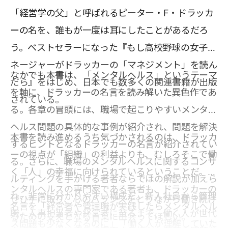
「経営学の父」と呼ばれるピーター・F・ドラッカ
ーの名を、誰もが一度は耳にしたことがあるだろ
う。ベストセラーになった『もし高校野球の女子マ
ネージャーがドラッカーの「マネジメント」を読ん
なかでも本書は、「メンタルヘルス」というテーマ
だら』をはじめ、日本でも数多くの関連書籍が出版
を軸に、ドラッカーの名言を読み解いた異色作であ
されている。
る。各章の冒頭には、職場で起こりやすいメンタル
ヘルス問題の具体的な事例が紹介され、問題を解決
本書を読み進めるうち気づかされるのは、ドラッカ
するヒントとなるドラッカーの名言が紹介されてい
ーの視点が「組織」の利益よりも、むしろそこで働
る。さらに、職場のメンタルヘルスに関するコンサ
く「人」の幸福に向けられているということだ。メ
ルティングを手がける著者ならではの解説が加えら
ンタルヘルスの専門家である著者も、ドラッカーの
れ、非常に分かりやすい構成だ。新入社員から管理
ぜひ手に取り、心のバランスをとりながら働き続け
名言を「経営者や管理職が実践したらメンタルヘル
職、人事担当者や経営者に至るまで、働く人が世代
るための支えとなる言葉に出会ってほしい。
ス問題も少なくなるのに」「働く人が理解していた