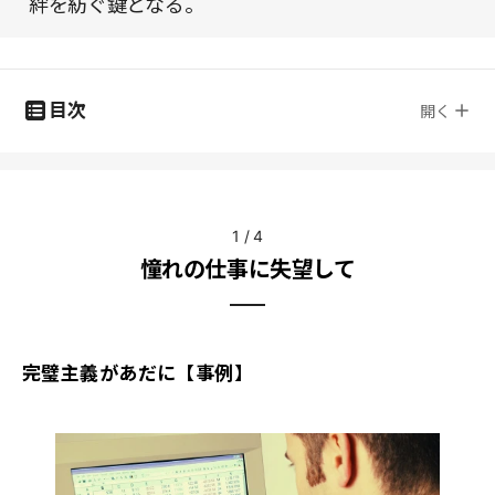
絆を紡ぐ鍵となる。
目次
開く
1
/
4
憧れの仕事に失望して
完璧主義があだに【事例】