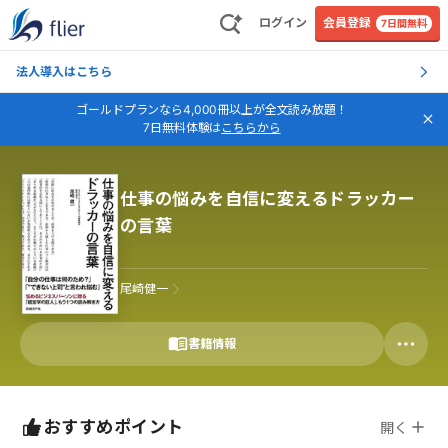
ログイン
会員登録
7日間無料
法人導入はこちら
ゴールドプランなら4,000冊以上が全文読み放題！
7日無料体験は
こちらから
仕事の悩みを自信に変えるドラッカー
の言葉
尾崎健一
書籍情報
おすすめポイント
開く